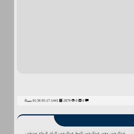
0
0
2879
05-17-1441 01:36 مساءً
عبدالرحمن محمد
عبدالرحمن المطيري
عبدالرحمن الراشد
#زواج_صديقتي