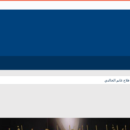
اح غانم الخالدي