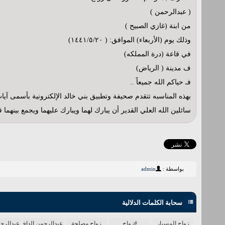
( عبدالرحمن )
من ابنة (غازي الصبيح )
وذلك يوم (الأربعاء) الموافق: ( ١٤٤١/٥/٢٠)
في قاعة (درة المملكه)
ف مدينة ( الرياض)
فـ حياكم الله جميعاً ..
بهذه المناسبه تتقدم صحيفة وتطبيق بني خالد الإلكترونية بأسمى آيات
سائلين الله العلي القدير أن يبارك لهما ويبارك عليهما ويجمع بينهما 
بواسطة :
admin
سحابة الكلمات الدلالية
زواج المسيار
#زواج
زواج مصلحة
عبدالرحمن الداخل
عبدالرح