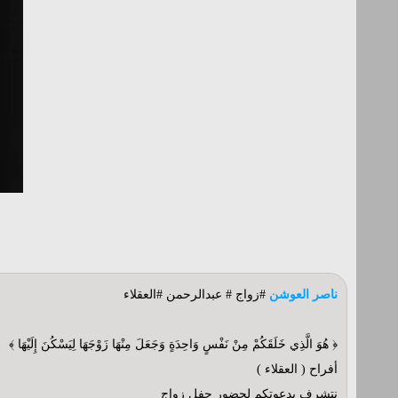
ناصر العوشن
#زواج # عبدالرحمن #العقلاء
﴿ هُوَ الَّذِي خَلَقَكُمْ مِنْ نَفْسٍ وَاحِدَةٍ وَجَعَلَ مِنْهَا زَوْجَهَا لِيَسْكُنَ إِلَيْهَا ﴾
أفراح ( العقلاء )
نتشرف بدعوتكم لحضور حفل زواج