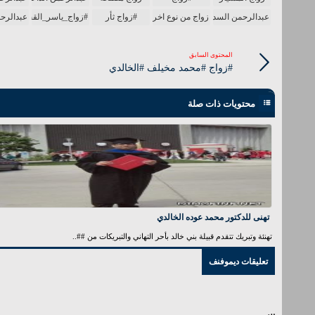
عبدالرحمن السدحان
زواج من نوع اخر
#زواج ثأر
#زواج_ياسر_القحطاني
عبدالرح
المحتوى السابق
#زواج #محمد مخيلف #الخالدي
محتويات ذات صلة
تهنى للدكتور محمد عوده الخالدي
تهنئة وتبريك تتقدم قبيلة بني خالد بأحر التهاني والتبريكات من ##..
تعليقات ديموفنف