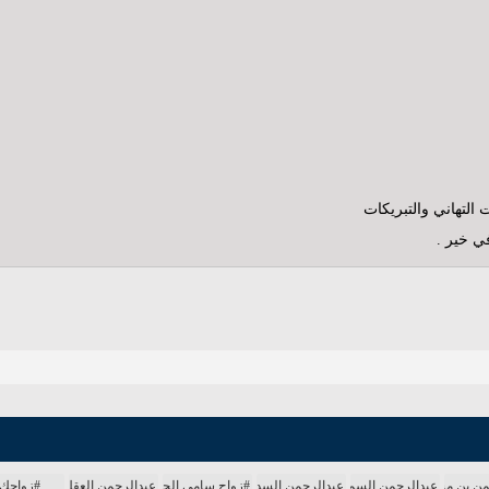
 التهاني والتبريكات
في خير .
من بن مساعد
عبدالرحمن السميط
عبدالرحمن السديس
#زواج سامي الجعوني
عبدالرحمن العقل
#زواجك