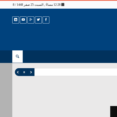
12:28 مساءً , السبت 25 صفر 1448 / 8 أغسطس 2026