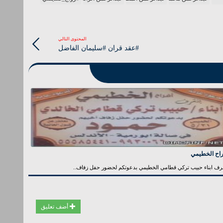
المحتوى التالي
#عقد قران #سليمان الفاضل
راح الخطيمي
رف ابناء حبيب تركي قطامي الخطيمي بدعوتكم لحضور حفل زفاف..
أضف تعليق