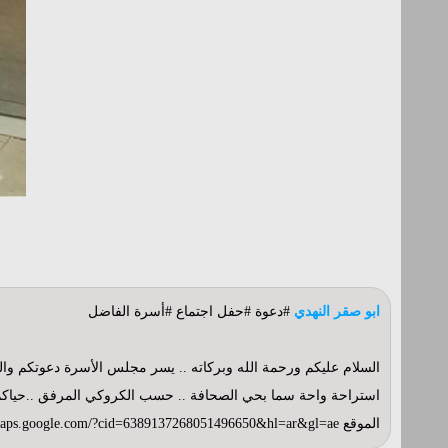
ابو صقر النهدي
#دعوة #حفل اجتماع #أسرة الفاضل
استراحة واحة سما بحي الصحافة .. حسب الكروكي المرفق ..حياكم ا
الموقع https://maps.google.com/?cid=6389137268051496650&hl=ar&gl=ae