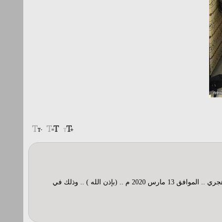
السلام عليكم ورحمة الله وبركاته .. يسر مجلس الأسرة دعوتكم والعائلة الكريمة للإجتماع العائلي السنوي مساء يوم الجمعة بتاريخ 18 رجب 1441 هجري .. الموافق 13 مارس 2020 م .. (بإذن الله ) .. وذلك في