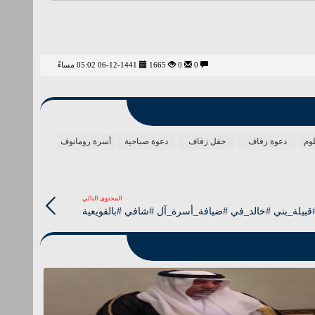
0
0
1665
06-12-1441 05:02 مساءً
وم
دعوة زفاف
حفل زفاف
دعوة صباحية
أسرة رومانوف
المحتوى التالي
قبيلة_بني #خالد_في #ضيافة_أسرة_آل #شافي #بالقويعية