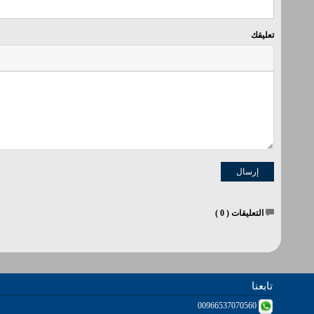
تعليقك
التعليقات (
0
)
تابعنا
00966537070560