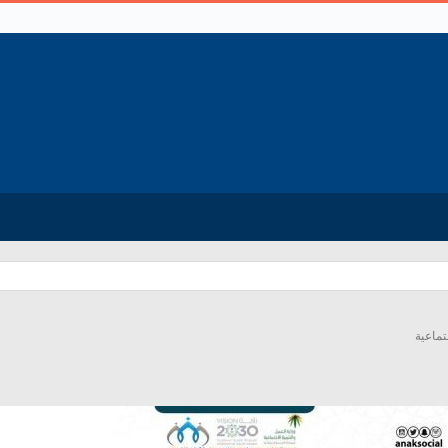
_
اح غانم الخالدي
تماعية