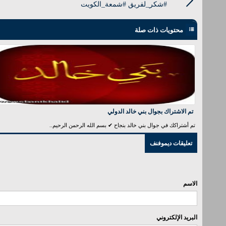
#شكر_لفريق #شمعة_الكويت
محتويات ذات صلة
تم الاشتراك بجوال بني خالد الدولي
تم أشتراكك في جوال بني خالد بنجاح ✔ بسم الله الرحمن الرحيم..
تعليقات ديموفنف
الاسم
البريد الإلكتروني