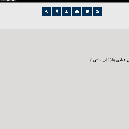
 فِي عِبَادِي وَادْخُلِي جَنَّتِي }