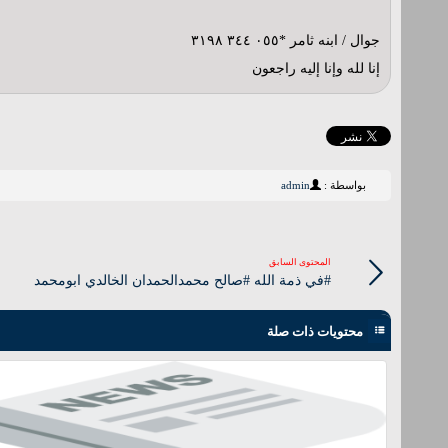
جوال / ابنه ثامر *٠٥٥ ٣٤٤ ٣١٩٨‬
إنا لله وإنا إليه راجعون
بواسطة :
admin
المحتوى السابق
#في ذمة الله #صالح محمدالحمدان الخالدي ابومحمد
محتويات ذات صلة