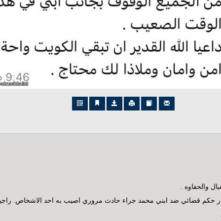
ل والحفاوه .
صدر حكم قضائي ضد ابني محمد جراء حادث مروري اصيب به احد الاشخاص. راجين