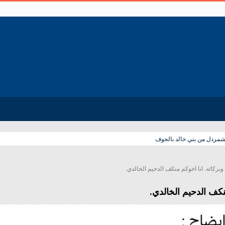
لشمردل من بني خالد بالجوف
وبركاته. انا اخوكم منكف الدحيم الخالدي.
نكف الدحيم الخالدي.