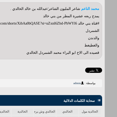
محمد الناعم
شاعر المليون الشاعر/عبدالله بن خالد الخالدي .
يمدح ربعه عشيرة المطر من بني خالد
#قناة بني خالد https://youtube.com/shorts/XibAa0bQASE?si=uZxnl6Zbd-PbWYl6
الشمردل
والدندن
والغطيغط
قصيده الى الاخ ابو البراء محمد الشمردل الخالدي
بواسطة :
admin
سحابة الكلمات الدلالية
الخالدية مول
الخالدي
الخالدي وش يرجع
الخالدية
الخالد