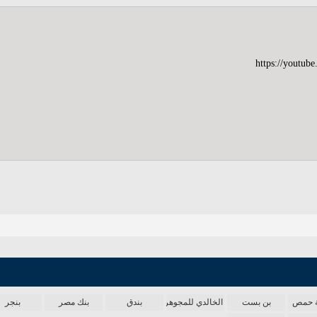
ية حمص
بن بست
الخالدي للمجوهرات
بندق
بنك مصر
بنجر