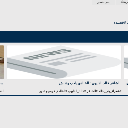
ريظة
بنی صدر
 #قصيدة
ي
الشاعر خالد الدليهي : الخالدي يلعب وشاش
سلا
#شعراء_بني_خالد #الشاعر #خالد_الدليهي #الخالدي قومو و تموو..
الشا