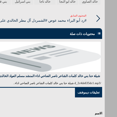
خالد الصاوي
خالد ابو النجا
خالد تاجا
بني اسرائيل
بني ق
المحتوى السابق
#رد أبو البراء محمد عوض #الشمردل آل مطر الخالدي على
محتويات ذات صلة
شيلة حنا بني خالد كلمات الشاعر ناصر الضاحي اداء المنشد مسلم العواد الخالد
/d_2c4de635dc1.mp3 شيلة حنا بني خالد كلمات الشاعر ناصر الضاحي اداء..
تعليقات ديموفنف
الاسم