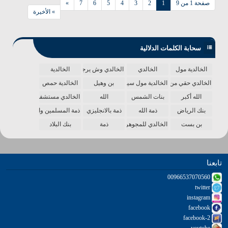
صفحة 1 من 9
1
2
3
4
5
6
7
»
» الأخيرة
سحابة الكلمات الدلالية
الخالدية مول
الخالدي
الخالدي وش يرجع
الخالدية
الخالدي حقي من الدنيا
الخالدية مول سينما
بن وهيل
الخالدية حمص
الله أكبر
بنات الشمس
الله
الخالدي مستشفى
بنك الرياض
ذمة الله
ذمة بالانجليزي
ذمة المسلمين واحدة
بن بست
الخالدي للمجوهرات
ذمة
بنك البلاد
تابعنا
00966537070560
twitter
instagram
facebook
facebook-2
youtube