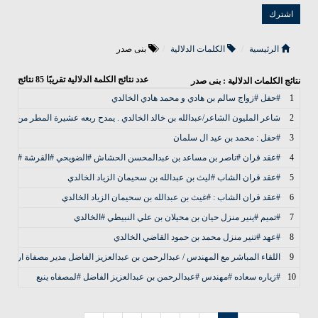
الرئيسية
الكلمات الدلالية
بنی صدر
عدد نتائج الكلمة الدلالية تقريبًا
85
نتائج
نتائج الكلمات الدلالية : بنی صدر
1
#حفل #زواج سالم بن هادي و محمد هادي الخالدي
2
شاعر المليون الشاعر/عبدالله بن خالد الخالدي . يمدح ربعه عشيرة المطر من بني خ
3
#حفل : محمد بن عيد ال سلمان
4
#عقد قران #ناصر بن مساعد بن عبدالمحسن الحشاش #الضويحي #القرشة #الخال
5
#عقد قران الشاب #ليث بن عبدالله بن سحيمان الزياد الخالدي
6
#عقد قران الشاب : #غيث بن عبدالله بن سحيمان الزياد الخالدي
7
#تميم #ينير منزل حيان بن محيلان بن علي النبيطي #الخالدي
8
#عهد #تنير منزل محمد بن حمود القاضي الخالدي
9
اللقاء المباشر مع المهندس / عبدالرحمن بن عبدالعزيز الفاضل مدير مصفاة ارامكو الر
10
#زياره سعاده #مهندس #عبدالرحمن بن عبدالعزيز الفاضل #لمصفاه ينبع