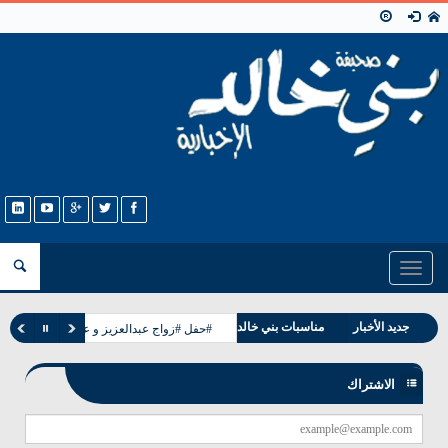
Toggle
navigation
وفيات بني خالد
جديد الأخبار
مناسبات بني خالد
#حفل #زواج عبدالعزيز و عبدالله ابناء حجاب
الاشتراك