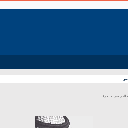
يفي
لخالدي صوت الجوف