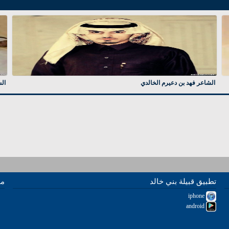
الشاعر فهد بن دعيرم الخالدي
ال
تطبيق قبيلة بني خالد
مو
iphone
android