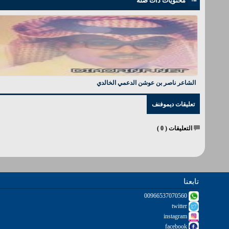
محتويات ذات صلة
الشاعر ناصر بن عوشن الدعمي الخالدي
تعليقات ديموفنف
التعليقات (
0
)
تابعنا
00966537070560
twitter
instagram
facebook