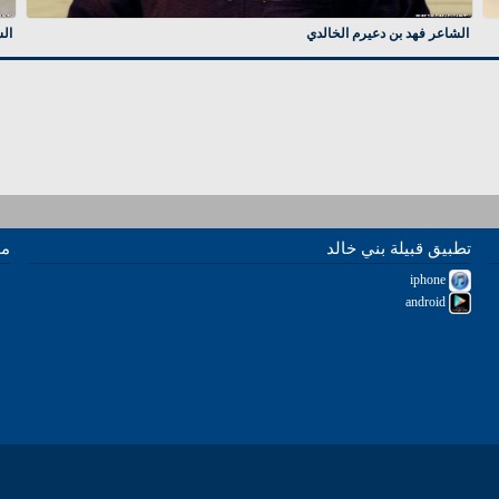
الشاعر فهد بن دعيرم الخالدي
ال
تطبيق قبيلة بني خالد
مو
iphone
android