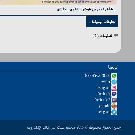
الشاعر ناصر بن عوشن الدعمي الخالدي
تعليقات ديموفنف
التعليقات (
0
)
تابعنا
00966537070560
twitter
instagram
facebook
facebook-2
youtube
telegram
جميع الحقوق محفوظة © 2015 صحيفة شبكة بني خالد الإلكترونية