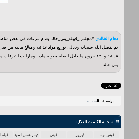
دهام الخالدي
#مجلس_قبيلة_بني_خالد يقدم تبرعات في بعض مناطق
غذائية و١٢٠اخرون مايعادل السله معونه ماديه ومازالت ال
بني خالد
بواسطة :
admin
سحابة الكلمات الدلالية
فيس بوك
فيروز
فيس
فيلم عسل اسود
فيلم ا