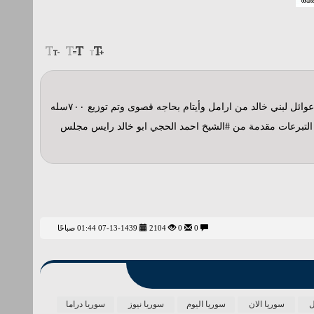
تم بفضل الله سبحانه وتعالى توزيع مواد غذائية ومبالغ ماليه من قيل رايس مجلس بني خالد ل عدد من العوائل في عدد من المناطق التي وجد فيها عوائل لبني خالد من ارامل وأيتام بحاجه قصوى وتم توزيع ٧٠٠سله
وكانت التبرعات مقدمة من #الشيخ احمد الحجي ابو خالد رايس مجلس
0
0
2104
07-13-1439 01:44 صباحًا
ل
سوريا الان
سوريا اليوم
سوريا نيوز
سوريا دراما