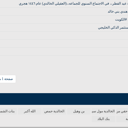
فطر،، في الاجتماع السنوي للجماعه،،(العقيلي الخالدي) عام ١٤٤٦ هجري
هندي بني خالد
ستثمر الذكي الخليجي
صفحة 1 من 18
حقي من الدنيا
الخالدية مول سينما
بن وهيل
الخالدية حمص
الله أكبر
بنات الش
ة
بنك البلاد