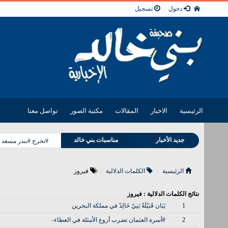
دخول
تسجيل
الرئيسية
الاخبار
المقالات
مكتبة الصور
تواصل معنا
وفيات بني خالد
جديد الأخبار
مناسبات بني خالد
#تخرج #بندر مسعد 
الرئيسية
الكلمات الدلالية
فيروز
نتائج الكلمات الدلالية : فيروز
1
بَيَان قَبَيْلَةُ بَنِيْ خَالِدْ في مملكة البحرين
2
#أسرة العثمان تضرب أروع الأمثلة في العطاء-