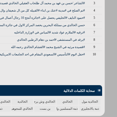
3
#الشاعر /حسن بن فهد بن محمد آل طلحاب العقيلي الخالدي قصيدة عيد ال
4
#تم الصلح في #مدينة #عنك بن ابناء #القبيله كل من ال شعيفان وال 
5
#حمود النايف #الخليفي يحصل على #جائزة أنجح 10 رجال أعمال في #الكويت
6
حسن الخالدي من مملكة البحرين يحصد المركز الاول في جائزة الم
7
#ترقيه #الملازم عواد شديد #المياس في #وزارة_الداخليه
8
#يرقد في المستشفى #احمد بن دهام الرطبي الخالدي
9
#قصيدة مرثيه في الشيخ محمد #الغشام الخالدي رحمه الله
10
#حفل #يوم #التأسيس #السعودي المقام في احد الجامعات الامريكية
سحابة الكلمات الدلالية
الخالدية مول
الخالدي
الخالدي وش يرجع
الخالدية
الخالدي 
ذمة بالانجليزي
ذمة المسلمين واحدة
بن بست
الخالدي للمجوهرات
ذم