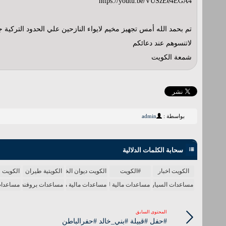
https://youtu.be/VUSzEe4EGA4
تم بحمد الله أمس تجهيز مخيم لايواء النازحين علي الحدود التركية ج
لاتنسوهم عند دعائكم
شمعة الكويت
بواسطة :
admin
سحابة الكلمات الدلالية
الكويت اخبار
#الكويت
الكويت ديوان الخدمة المدنية
الكويتية طيران
الكويت و
مساعدات السيارة بالانجليزي
مساعدات مالية للمحتاجين
مساعدات مالية من الامراء
مساعدات بروفندر
مساعدات م
المحتوى السابق
#حفل #قبيلة #بني_خالد #حفرالباطن