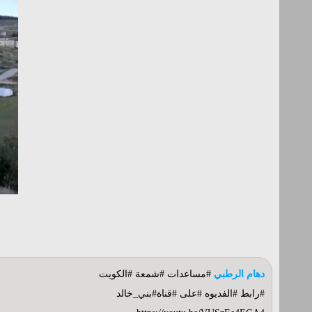
دهام الرطبي
#مساعدات #شمعة #الكويت
#رابط #الفديوه #على #قناة#بني_خالد