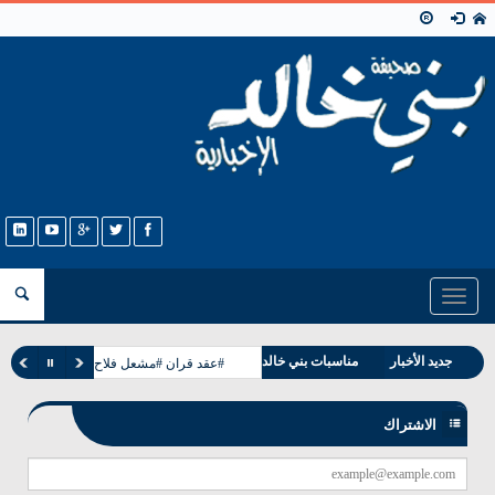
Toggle
navigation
جديد الأخبار
مناسبات بني خالد
#عقد قران #مشعل فلاح غانم الخالدي
وفيات بني خالد
الاشتراك