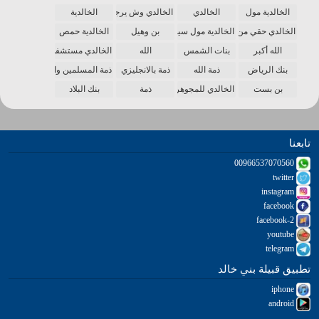
الخالدية مول
الخالدي
الخالدي وش يرجع
الخالدية
الخالدي حقي من الدنيا
الخالدية مول سينما
بن وهيل
الخالدية حمص
الله أكبر
بنات الشمس
الله
الخالدي مستشفى
بنك الرياض
ذمة الله
ذمة بالانجليزي
ذمة المسلمين واحدة
بن بست
الخالدي للمجوهرات
ذمة
بنك البلاد
تابعنا
00966537070560
twitter
instagram
facebook
facebook-2
youtube
telegram
تطبيق قبيلة بني خالد
iphone
android