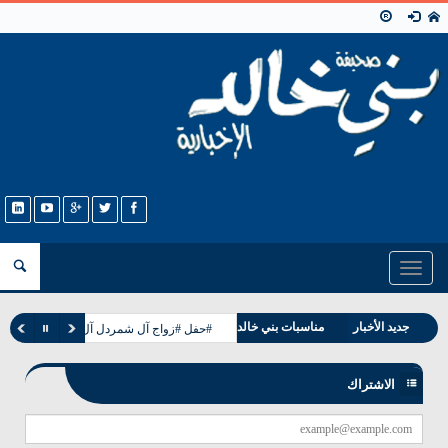
Toggle
navigation
جديد الأخبار
مناسبات بني خالد
#حفل #زواج آل شمردل آل مطر القرشه بني
وفيات بني خالد
الاشتراك