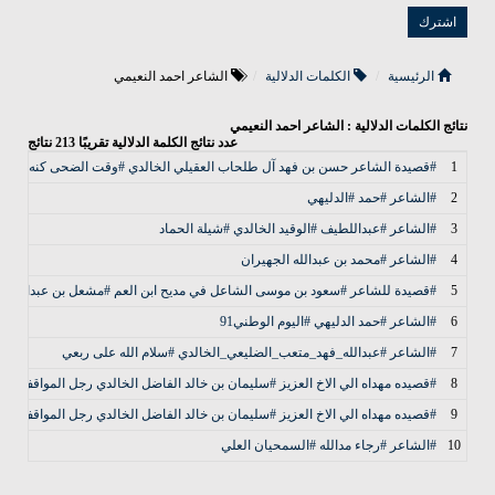
الرئيسية
الكلمات الدلالية
الشاعر احمد النعيمي
نتائج الكلمات الدلالية : الشاعر احمد النعيمي
عدد نتائج الكلمة الدلالية تقريبًا
213
نتائج
1
#قصيدة الشاعر حسن بن فهد آل طلحاب العقيلي الخالدي #وقت الضحى كنه غدا بآخ
2
#الشاعر #حمد #الدليهي
3
#الشاعر #عبداللطيف #الوقيد الخالدي #شيلة الحماد
4
#الشاعر #محمد بن عبدالله الجهيران
5
#قصيدة للشاعر #سعود بن موسى الشاعل في مديح ابن العم #مشعل بن عبدالرحم
6
#الشاعر #حمد الدليهي #اليوم الوطني91
7
#الشاعر ‏⁧‫#عبدالله_فهد_متعب_الضليعي_الخالدي‬⁩ #سلام الله على ربعي
8
#قصيده مهداه الي الاخ العزيز #سليمان بن خالد الفاضل الخالدي رجل المواقف الم
9
#قصيده مهداه الي الاخ العزيز #سليمان بن خالد الفاضل الخالدي رجل المواقف الم
10
#الشاعر #رجاء مدالله #السمحيان العلي