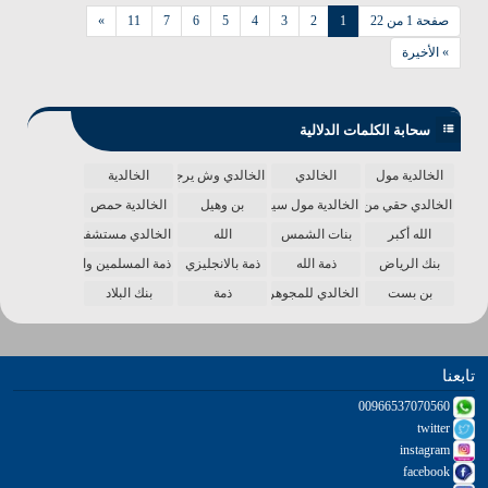
صفحة 1 من 22
1
2
3
4
5
6
7
11
»
» الأخيرة
سحابة الكلمات الدلالية
الخالدية مول
الخالدي
الخالدي وش يرجع
الخالدية
الخالدي حقي من الدنيا
الخالدية مول سينما
بن وهيل
الخالدية حمص
الله أكبر
بنات الشمس
الله
الخالدي مستشفى
بنك الرياض
ذمة الله
ذمة بالانجليزي
ذمة المسلمين واحدة
بن بست
الخالدي للمجوهرات
ذمة
بنك البلاد
تابعنا
00966537070560
twitter
instagram
facebook