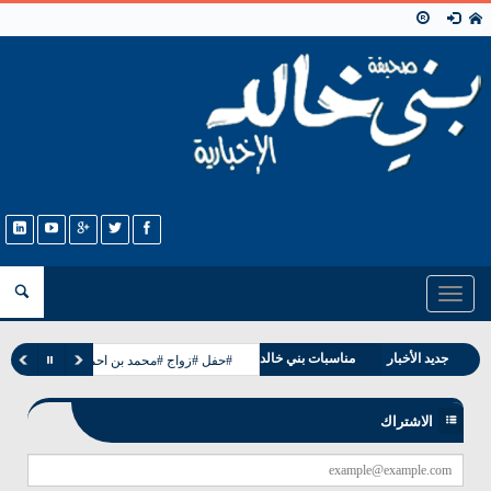
Toggle
navigation
جديد الأخبار
مناسبات بني خالد
#حفل #زواج #محمد بن احمد بن عيسى الحمد
وفيات بني خالد
الاشتراك