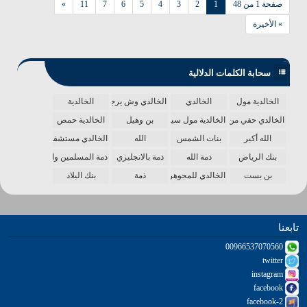
صفحة 1 من 48
1
2
3
4
5
6
7
11
»
» الأخيرة
سحابة الكلمات الدلالية
الخالدية مول
الخالدي
الخالدي وش يرجع
الخالدية
الخالدي حقي من الدنيا
الخالدية مول سينما
بن وهيل
الخالدية حمص
الله أكبر
بنات الشمس
الله
الخالدي مستشفى
بنك الرياض
ذمة الله
ذمة بالانجليزي
ذمة المسلمين واحدة
بن بست
الخالدي للمجوهرات
ذمة
بنك البلاد
تابعنا
00966537070560
twitter
instagram
facebook
facebook-2