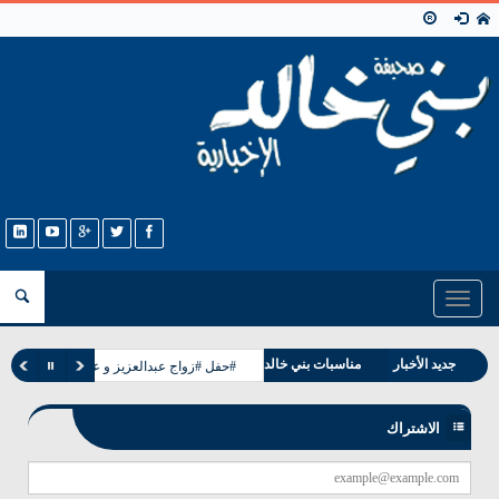
Toggle
navigation
وفيات بني خالد
جديد الأخبار
مناسبات بني خالد
#حفل #زواج عبدالعزيز و عبدالله ابناء حجاب
الاشتراك