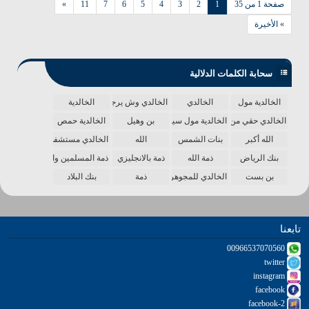
صفحة 1 من 35
1
2
3
4
5
6
7
11
»
» الأخيرة
سحابة الكلمات الدلالية
الخالدية مول
الخالدي
الخالدي وش يرجع
الخالدية
الخالدي حقي من الدنيا
الخالدية مول سينما
بن وهيل
الخالدية حمص
الله أكبر
بنات الشمس
الله
الخالدي مستشفى
بنك الرياض
ذمة الله
ذمة بالانجليزي
ذمة المسلمين واحدة
بن بست
الخالدي للمجوهرات
ذمة
بنك البلاد
تابعنا
00966537070560
twitter
instagram
facebook
facebook-2