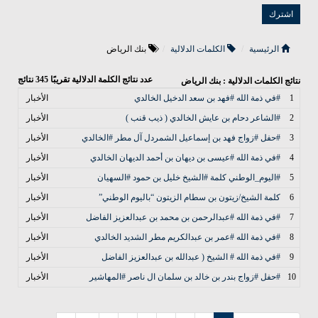
الرئيسية
الكلمات الدلالية
بنك الرياض
عدد نتائج الكلمة الدلالية تقريبًا
345
نتائج
نتائج الكلمات الدلالية : بنك الرياض
1
#في ذمة الله #فهد بن سعد الدخيل الخالدي
الأخبار
2
#الشاعر دحام بن عايش الخالدي ( ذيب قنب )
الأخبار
3
#حفل #زواج فهد بن إسماعيل الشمردل آل مطر #الخالدي
الأخبار
4
#في ذمة الله #عيسى بن ديهان بن أحمد الديهان الخالدي
الأخبار
5
#اليوم_الوطني كلمة #الشيخ خليل بن حمود #السهيان
الأخبار
6
كلمة الشيخ/زيتون بن سطام الزيتون “باليوم الوطني”
الأخبار
7
#في ذمة الله #عبدالرحمن بن محمد بن عبدالعزيز الفاضل
الأخبار
8
#في ذمة الله #عمر بن عبدالكريم مطر الشديد الخالدي
الأخبار
9
#في ذمة الله # الشيخ ( عبدالله بن عبدالعزيز الفاضل
الأخبار
10
#حفل #زواج بندر بن خالد بن سلمان ال ناصر #المهاشير
الأخبار