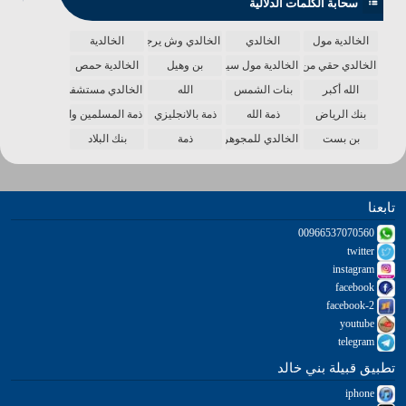
سحابة الكلمات الدلالية
الخالدية مول
الخالدي
الخالدي وش يرجع
الخالدية
الخالدي حقي من الدنيا
الخالدية مول سينما
بن وهيل
الخالدية حمص
الله أكبر
بنات الشمس
الله
الخالدي مستشفى
بنك الرياض
ذمة الله
ذمة بالانجليزي
ذمة المسلمين واحدة
بن بست
الخالدي للمجوهرات
ذمة
بنك البلاد
تابعنا
00966537070560
twitter
instagram
facebook
facebook-2
youtube
telegram
تطبيق قبيلة بني خالد
iphone