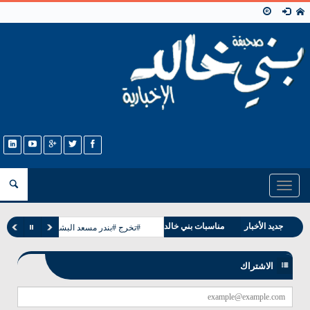
Toggle
navigation
جديد الأخبار
مناسبات بني خالد
#تخرج #بندر مسعد البشيت #الخالدي
وفيات بني خالد
الاشتراك