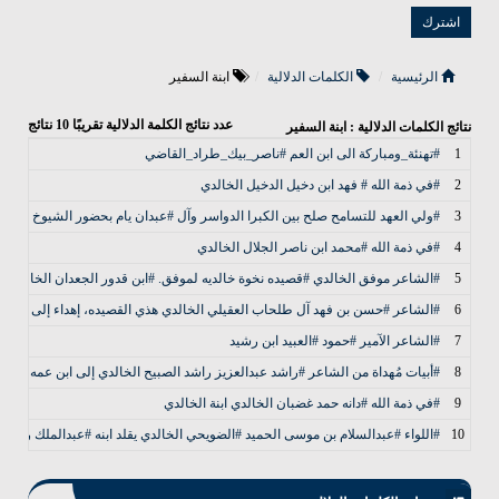
الرئيسية
الكلمات الدلالية
ابنة السفير
عدد نتائج الكلمة الدلالية تقريبًا
10
نتائج
نتائج الكلمات الدلالية : ابنة السفير
1
#تهنئة_ومباركة الى ابن العم #ناصر_بيك_طراد_القاضي
2
#في ذمة الله # فهد ابن دخيل الدخيل الخالدي
3
#ولي العهد للتسامح صلح بين الكبرا الدواسر وآل #عبدان يام بحضور الشيوخ ابن 
4
#في ذمة الله #محمد ابن ناصر الجلال الخالدي
5
#الشاعر موفق الخالدي #قصيده نخوة خالديه لموفق. #ابن قدور الجعدان الخالدي #
6
#الشاعر #حسن بن فهد آل طلحاب العقيلي الخالدي هذي القصيده، إهداء إلى ابن ال
7
#الشاعر الآمير #حمود #العبيد ابن رشيد
8
#أبيات مُهداة من الشاعر #راشد عبدالعزيز راشد الصبيح الخالدي إلى ابن عمه #فهد
9
#في ذمة الله #دانه حمد غضبان الخالدي ابنة الخالدي
10
#اللواء #عبدالسلام بن موسى الحميد #الضويحي الخالدي يقلد ابنه #عبدالملك رتبه مل