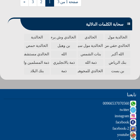
صفحة 1 من 3
1
2
3
»
سحابة الكلمات الدلالية
الخالدية مول
الخالدي
الخالدي وش يرجع
الخالدية
الخالدي حقي من الدنيا
الخالدية مول سينما
بن وهيل
الخالدية حمص
الله أكبر
بنات الشمس
الله
الخالدي مستشفى
بنك الرياض
ذمة الله
ذمة بالانجليزي
ذمة المسلمين واحدة
بن بست
الخالدي للمجوهرات
ذمة
بنك البلاد
تابعنا
00966537070560
twitter
instagram
facebook
facebook-2
youtube