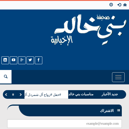
Toggle
navigation
جديد الأخبار
مناسبات بني خالد
#حفل #زواج آل شمردل آل مطر القرشه بني
وفيات بني خالد
الاشتراك