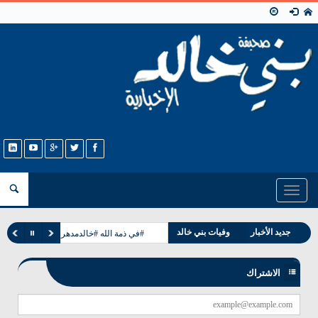
Toggle
navigation
جديد الأخبار
وفيات بني خالد
#في ذمة الله #خالدمدهر مرعي الخالدي
مناسبات بني خالد
الاشتراك