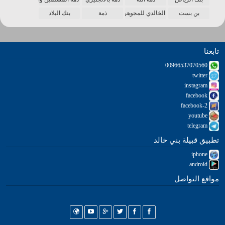
بن بست
الخالدي للمجوهرات
ذمة
بنك البلاد
تابعنا
00966537070560
twitter
instagram
facebook
facebook-2
youtube
telegram
تطبيق قبيلة بني خالد
iphone
android
مواقع التواصل