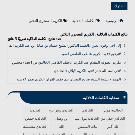
الرئيسية
الكلمات الدلالية
الكريم السحري الثلاثي
نتائج الكلمات الدلالية : الكريم السحري الثلاثي
عدد نتائج الكلمة الدلالية تقريبًا
5
نتائج
1
إلى اخي وقرة العين ..العميد الدكتور الشيخ حسام بن صايل بن عبد الكريم القاضي ا
2
#ترفيع #عبد الكريم عاطف القاضي لعقيد
3
تكريم عطوفة المقدم عبد الكريم عاطف القاضي الخالدي من اعضاء مجلس
4
#في ذمة الله #بدر #عبد الكريم #بلال #الخالدي
5
الهمم لا تشيخ الشيخ صالح النصيان يتم حفظ القران الكريم بعمر ٧٨سنه
سحابة الكلمات الدلالية
الخالدية مول
الخالدي
الخالدي وش يرجع
الخالدية
الخالدي حقي من الدنيا
الخالدية مول سينما
بن وهيل
الخالدية حمص
الله أكبر
بنات الشمس
الله
الخالدي مستشفى
بنك الرياض
ذمة الله
ذمة بالانجليزي
ذمة المسلمين واحدة