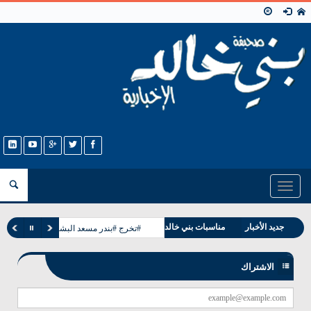
Toggle
navigation
وفيات بني خالد
جديد الأخبار
مناسبات بني خالد
#تخرج #بندر مسعد البشيت #الخالدي
الاشتراك