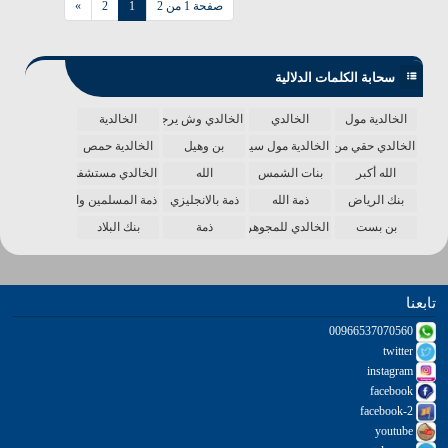
صفحة 1 من 2
1
2
»
سحابة الكلمات الدلالية
الخالدية مول
الخالدي
الخالدي وش يرجع
الخالدية
الخالدي حقي من الدنيا
الخالدية مول سينما
بن وهيل
الخالدية حمص
الله أكبر
بنات الشمس
الله
الخالدي مستشفى
بنك الرياض
ذمة الله
ذمة بالانجليزي
ذمة المسلمين واحدة
بن بست
الخالدي للمجوهرات
ذمة
بنك البلاد
تابعنا
00966537070560
twitter
instagram
facebook
facebook-2
youtube