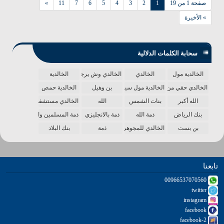
صفحة 1 من 19
1
2
3
4
5
6
7
11
»
» الأخيرة
سحابة الكلمات الدلالية
الخالدية مول
الخالدي
الخالدي وش يرجع
الخالدية
الخالدي حقي من الدنيا
الخالدية مول سينما
بن وهيل
الخالدية حمص
الله أكبر
بنات الشمس
الله
الخالدي مستشفى
بنك الرياض
ذمة الله
ذمة بالانجليزي
ذمة المسلمين واحدة
بن بست
الخالدي للمجوهرات
ذمة
بنك البلاد
تابعنا
00966537070560
twitter
instagram
facebook
facebook-2