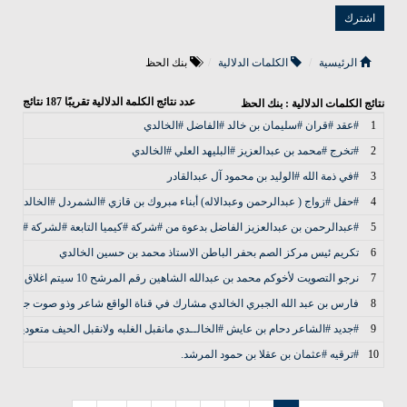
الرئيسية
الكلمات الدلالية
بنك الحظ
عدد نتائج الكلمة الدلالية تقريبًا
187
نتائج
نتائج الكلمات الدلالية : بنك الحظ
1
#عقد #قران #سليمان بن خالد #الفاضل #الخالدي
2
#تخرج #محمد بن عبدالعزيز #البليهد العلي #الخالدي
3
#في ذمة الله #الوليد بن محمود آل عبدالقادر
4
#حفل #زواج ( عبدالرحمن وعبدالاله) أبناء مبروك بن قازي #الشمردل #الخالدي
5
#عبدالرحمن بن عبدالعزيز الفاضل بدعوة من #شركة #كيميا التابعة #لشركة #سابك
6
تكريم ئيس مركز الصم بحفر الباطن الاستاذ محمد بن حسين الخالدي
7
نرجو التصويت لأخوكم محمد بن عبدالله الشاهين رقم المرشح 10 سيتم اغلاق التصويت بعد 24 ساعه ملاحظه يجب على المصوت ان يكون مهندس ولديه عضويه في هيئة المهندسين
8
فارس بن عبد الله الجبري الخالدي مشارك في قناة الواقع شاعر وذو صوت جميل
9
#جديد #الشاعر دحام بن عايش #الخالــدي مانقبل الغلبه ولانقبل الحيف متعودين نفو
10
#ترقيه #عثمان بن عقلا بن حمود المرشد.