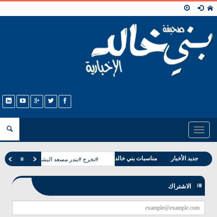
Toggle
navigation
وفيات بني خالد
جديد الأخبار
مناسبات بني خالد
#تخرج #بندر مسعد البشيت #الخالدي
الاشتراك