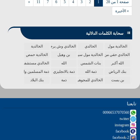
صفحة 1 من 28
1
2
3
4
5
6
7
11
»
» الأخيرة
سحابة الكلمات الدلالية
الخالدية مول
الخالدي
الخالدي وش يرجع
الخالدية
الخالدي حقي من الدنيا
الخالدية مول سينما
بن وهيل
الخالدية حمص
الله أكبر
بنات الشمس
الله
الخالدي مستشفى
بنك الرياض
ذمة الله
ذمة بالانجليزي
ذمة المسلمين واحدة
بن بست
الخالدي للمجوهرات
ذمة
بنك البلاد
تابعنا
00966537070560
twitter
instagram
facebook
facebook-2