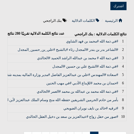
الرئيسية
الكلمات الدلالية
بنك الراجحي
عدد نتائج الكلمة الدلالية تقريبًا
280
نتائج
نتائج الكلمات الدلالية : بنك الراجحي
1
#في ذمة الله #محمد بن فهد الشاوي
2
#الشاعر بدر بن بندر #المجدل رثاء #بالشيخ #علي_بن_حسين_المجدل
3
#في ذمة الله # محمد بن عبدالله الراشد الحميد #الخالدي
4
#في ذمة الله #الشيخ علي بن حسين #المجدل
5
#سعادة #المهندس #علي بن عبدالعزيز الفاضل #مدير وزارة الماليه بمدينه شقراء
6
#حمدان بن محمد #للإبداع الأدبي #في مهب الحنين
7
#في ذمة الله محمد بن عبدالله بن محمد #العمر #الخالدي
8
بأمر من خادم الحرمين الشريفين حفظه الله منح وسام الملك عبدالعزيز لأبن العم /
9
#ترقيه #خالد بن نايف نويران الضويحي
10
#صور من حفل زواج #عبدالعزيز بن سعد بن دخيل العقل الخالدي