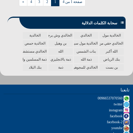
صفحة 1 من 4
1
2
3
4
»
سحابة الكلمات الدلالية
الخالدية مول
الخالدي
الخالدي وش يرجع
الخالدية
الخالدي حقي من الدنيا
الخالدية مول سينما
بن وهيل
الخالدية حمص
الله أكبر
بنات الشمس
الله
الخالدي مستشفى
بنك الرياض
ذمة الله
ذمة بالانجليزي
ذمة المسلمين واحدة
بن بست
الخالدي للمجوهرات
ذمة
بنك البلاد
تابعنا
00966537070560
twitter
instagram
facebook
facebook-2
youtube