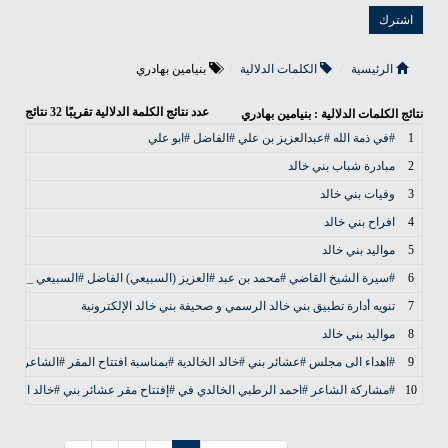
الرئيسية
الكلمات الدلالية
بنيامين بهادري
عدد نتائج الكلمة الدلالية تقريبًا
32
نتائج
نتائج الكلمات الدلالية : بنيامين بهادري
1
#في ذمة الله #عبدالعزيز بن علي #الفاضل #ابو علي
2
مبادرة شباب بني خالد
3
وفيات بني خالد
4
افراح بني خالد
5
مواليد بني خالد
6
#سيرة الشيخ القاضي #محمد بن عبد #العزيز (السبيعي) الفاضل #السبيعي _ لقب 
7
تنويه أدارة تطبيق بني خالد الرسمي و صحيفة بني خالد الإلكترونية
8
مواليد بني خالد
9
#اهداء الى مجلس #عشائر بني #خالد الخالدية #بمناسبة افتتاح المقر #الشاعر #عبدا
10
#مشاركة الشاعر #احمد الرطبي الخالدي في #إفتتاح مقر عشائر بني #خالد الخالدي