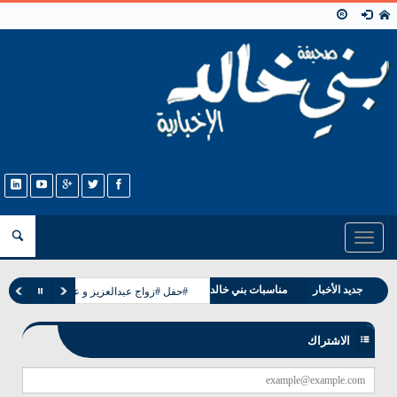
Toggle
navigation
وفيات بني خالد
جديد الأخبار
مناسبات بني خالد
#حفل #زواج عبدالعزيز و عبدالله ابناء حجاب
الاشتراك