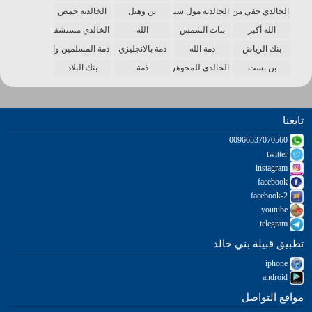
الخالدي حقي من الدنيا
الخالدية مول سينما
بن وهيل
الخالدية حمص
الله أكبر
بنات الشمس
الله
الخالدي مستشفى
بنك الرياض
ذمة الله
ذمة بالانجليزي
ذمة المسلمين واحدة
بن بست
الخالدي للمجوهرات
ذمة
بنك البلاد
تابعنا
00966537070560
twitter
instagram
facebook
facebook-2
youtube
telegram
تطبيق قبيلة بني خالد
iphone
android
مواقع التواصل