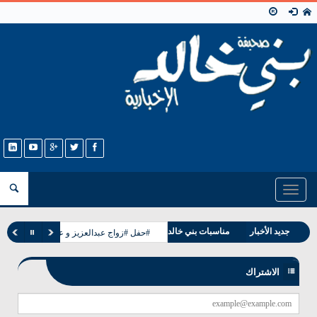
Toggle
navigation
جديد الأخبار
مناسبات بني خالد
#حفل #زواج عبدالعزيز و عبدالله ابناء حجاب
وفيات بني خالد
الاشتراك