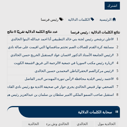
الرئيسية
الكلمات الدلالية
رئيس فرنسا
عدد نتائج الكلمة الدلالية تقريبًا
8
نتائج
نتائج الكلمات الدلالية : رئيس فرنسا
1
#‏اعلن ترشحي رئيس لجنة بني خالد التطبيقي أنا احمد عبدالله البنوا الخالدي
2
مسابقة كرة القدم للصالات الصم تختتم منافساتها التي اقيمت على صالة نادي #ال
3
#رئيس الجامعة الأستاذ الدكتور #غسان عواد #يستقبل الخريج حسن الخالدي
4
#زيارة رئيس مكتب #سوريا في جمعية #الرحمة الى فريق #شمعة الكويت
5
#رئيس مركزالصم #بحفرالباطن #محمدبن حسين الخالدي.
6
#اعتمد رئيس #بلدية محافظة #رأس تنورة المهندس #بندر الفاضل
7
الصحفي نهار قنيص الخالدي يجري حوار في صحيفة الاندية مع رئيس نادي القادسية م
8
استقبل صاحب السمو الملكي الامير سلطان بن سلمان بن عبدالعزيز رئيس هيئة السياحة 
سحابة الكلمات الدلالية
الخالدية مول
الخالدي
الخالدي وش يرجع
الخالدية