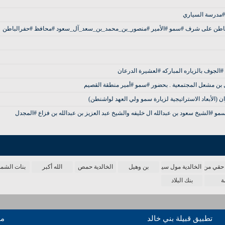
#مدرسة السياري
الباطن على شرف #سمو #الأمير #منصور_بن_محمد_بن_سعد_آل_سعود #محافظ #حفرالباطن
الجوف بالزياره المباركه #لعشيرة الدرعان
ل بن مشعل المجتمعية . بحضور #سمو #أمير منطقة القصيم
 (الأبعاد الاستراتيجية لزيارة سمو ولي العهد لواشنطن)
ن سمو #الشيخ سعود بن عبدالله ال خليفه والشيخ عبد العزيز بن عبدالله بن فزاع #المجدل
حقي من الدنيا
الخالدية مول سينما
بن وهيل
الخالدية حمص
الله أكبر
بنات الش
ة
بنك البلاد
تطبيق قبيلة بني خالد
مو