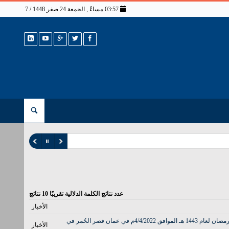
03:57 مساءً , الجمعة 24 صفر 1448 / 7 أغسطس 2026
عدد نتائج الكلمة الدلالية تقريبًا
10
نتائج
الأخبار
التقى سمو ولي العهد الامير الحسين بن عبدالله الثاني بن الحسين شيخ عشائر بني خالد الشيخ موفق بن محمد بن سعود القاضي في تاريخ اليوم الاثنين الثاني من رمضان لعام 1443 هـ الموافق 4/4/2022م في عمان قصر الحُمر في
الأخبار