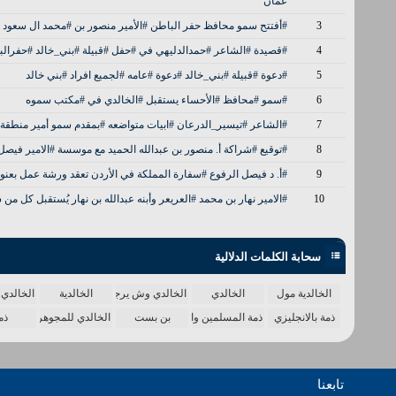
عمان
3
#أفتتح سمو محافظ حفر الباطن #الأمير منصور بن #محمد ال سعود 
4
#قصيدة #الشاعر #حمدالدليهي في #حفل #قبيلة #بني_خالد #حفر
5
#دعوة #قبيلة #بني_خالد #دعوة #عامه #لجميع افراد #بني خالد
6
#سمو #محافظ #الأحساء يستقبل #الخالدي في #مكتب سموه
7
#الشاعر #تيسير_الدرعان #ابيات متواضعه #بمقدم سمو أمير منطقة #
8
#توقيع #شراكة أ. منصور بن عبدالله الحميد مع موسسة #الامير فيص
9
#أ. د فيصل الرفوع #سفارة المملكة في الأردن تعقد ورشة عمل بعنوان
10
#الامير نهار بن محمد #العريعر وأبنه عبدالله بن نهار يُستقبل كل م
سحابة الكلمات الدلالية
الخالدية مول
الخالدي
الخالدي وش يرجع
الخالدية
الخالدي 
ذمة بالانجليزي
ذمة المسلمين واحدة
بن بست
الخالدي للمجوهرات
ذم
تابعنا