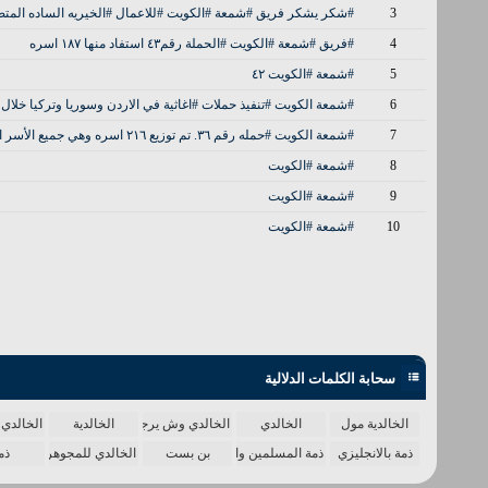
3
#شكر يشكر فريق #شمعة #الكويت #للاعمال #الخيريه الساده المت
4
#فريق #شمعة #الكويت #الحملة رقم٤٣ استفاد منها ١٨٧ اسره
5
#شمعة #الكويت ٤٢
6
#شمعة الكويت #تنفيذ حملات #اغاثية في الاردن وسوريا وتركيا خلال
7
#شمعة الكويت #حمله رقم ٣٦. تم توزيع ٢١٦ اسره وهي جميع الأسر الاجئة في مخيم شمال سوريا
8
#شمعة #الكويت
9
#شمعة #الكويت
10
#شمعة #الكويت
سحابة الكلمات الدلالية
الخالدية مول
الخالدي
الخالدي وش يرجع
الخالدية
الخالدي 
ذمة بالانجليزي
ذمة المسلمين واحدة
بن بست
الخالدي للمجوهرات
ذم