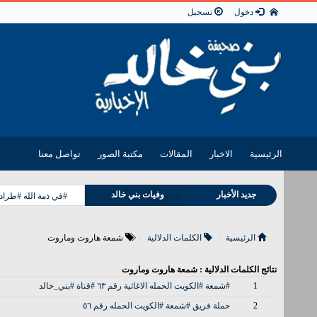
دخول
تسجيل
الرئيسية
الاخبار
المقالات
مكتبة الصور
تواصل معنا
مناسبات بني خالد
جديد الأخبار
وفيات بني خالد
#في ذمة الله #طراد
الرئيسية
الكلمات الدلالية
شمعة هاروت وماروت
نتائج الكلمات الدلالية : شمعة هاروت وماروت
1
#شمعة #الكويت الحمله الاغاثية رقم ٦٣ #قناة #بني_خالد
2
حملة فريق #شمعة #الكويت الحمله رقم ٥٦