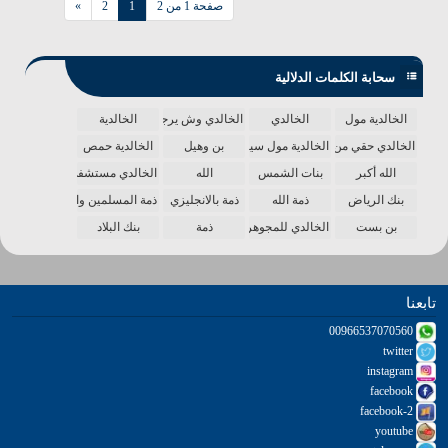
صفحة 1 من 2
1
2
»
سحابة الكلمات الدلالية
الخالدية مول
الخالدي
الخالدي وش يرجع
الخالدية
الخالدي حقي من الدنيا
الخالدية مول سينما
بن وهيل
الخالدية حمص
الله أكبر
بنات الشمس
الله
الخالدي مستشفى
بنك الرياض
ذمة الله
ذمة بالانجليزي
ذمة المسلمين واحدة
بن بست
الخالدي للمجوهرات
ذمة
بنك البلاد
تابعنا
00966537070560
twitter
instagram
facebook
facebook-2
youtube