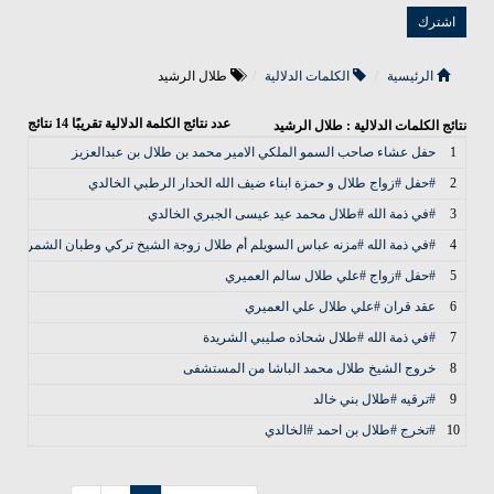
الرئيسية
الكلمات الدلالية
طلال الرشيد
عدد نتائج الكلمة الدلالية تقريبًا
14
نتائج
نتائج الكلمات الدلالية : طلال الرشيد
1
حفل عشاء صاحب السمو الملكي الامير محمد بن طلال بن عبدالعزيز
2
#حفل #زواج طلال و حمزة ابناء ضيف الله الحدار الرطبي الخالدي
3
#في ذمة الله #طلال محمد عيد عيسى الجبري الخالدي
4
#في ذمة الله #مزنه عباس السويلم أم طلال زوجة الشيخ تركي وطبان الشمردل آل
5
#حفل #زواج #علي طلال سالم العميري
6
عقد قران #علي طلال علي العميري
7
#في ذمة الله #طلال شحاذه صليبي الشريدة
8
خروج الشيخ طلال محمد الباشا من المستشفى
9
#ترقيه #طلال بني خالد
10
#تخرج #طلال بن احمد #الخالدي