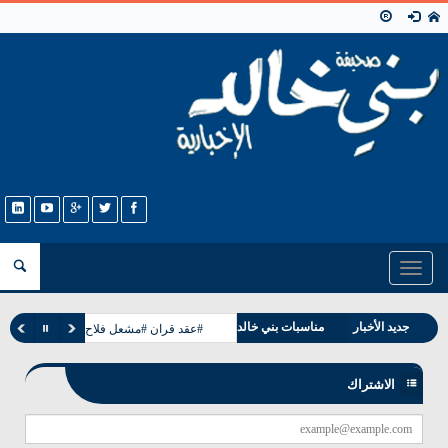
Toggle
navigation
وفيات بني خالد
جديد الأخبار
مناسبات بني خالد
#عقد قران #مشعل فلاح غانم الخالدي
الاشتراك