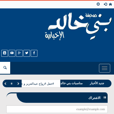
Toggle
navigation
وفيات بني خالد
جديد الأخبار
مناسبات بني خالد
#حفل #زواج عبدالعزيز و عبدالله ابناء حجاب
الاشتراك