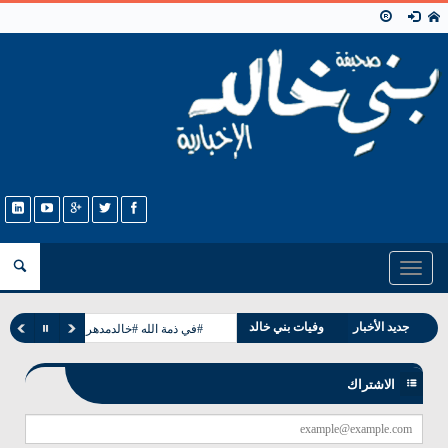
Toggle
navigation
مناسبات بني خالد
جديد الأخبار
وفيات بني خالد
#في ذمة الله #خالدمدهر مرعي الخالدي
الاشتراك