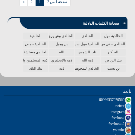
صفحة 1 من 2
1
2
»
سحابة الكلمات الدلالية
الخالدية مول
الخالدي
الخالدي وش يرجع
الخالدية
الخالدي حقي من الدنيا
الخالدية مول سينما
بن وهيل
الخالدية حمص
الله أكبر
بنات الشمس
الله
الخالدي مستشفى
بنك الرياض
ذمة الله
ذمة بالانجليزي
ذمة المسلمين واحدة
بن بست
الخالدي للمجوهرات
ذمة
بنك البلاد
تابعنا
00966537070560
twitter
instagram
facebook
facebook-2
youtube