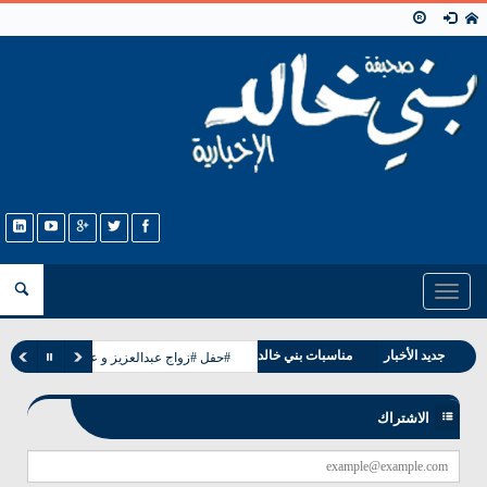
Toggle
navigation
وفيات بني خالد
جديد الأخبار
مناسبات بني خالد
#حفل #زواج عبدالعزيز و عبدالله ابناء حجاب
الاشتراك