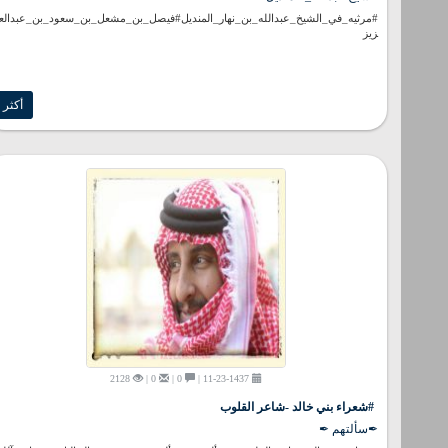
#مرثيه_في_الشيخ_عبدالله_بن_نهار_المنديل#فيصل_بن_مشعل_بن_سعود_بن_عبدالع
زيز
أكثر
2128
0 |
0 |
11-23-1437 |
#شعراء بني خالد -شاعر القلوب
✒سألتهم ✒