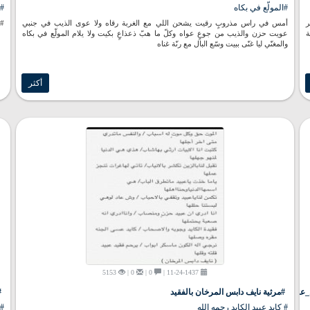
#المولّع في بكاه
#ع
ر
أمس في راس مذروبٍ رقيت يشحن اللي مع الغربة رقاه ولا عوى الذيب في جنبي
#ش
ة
عويت حزن والذيب من جوعٍ عواه وكلّ ما هبّ ذعذاعٍ بكيت ولا يلام المولّع في بكاه
والمغنّي ليا غنّى ببيت وسّع البال مع رنّة غناه
أكثر
5153
0 |
0 |
11-24-1437 |
عبدالعزيز
#مرثية نايف دابس المرخان بالفقيد
#
# كايد عبيد الكايد رحمه الله
#ا