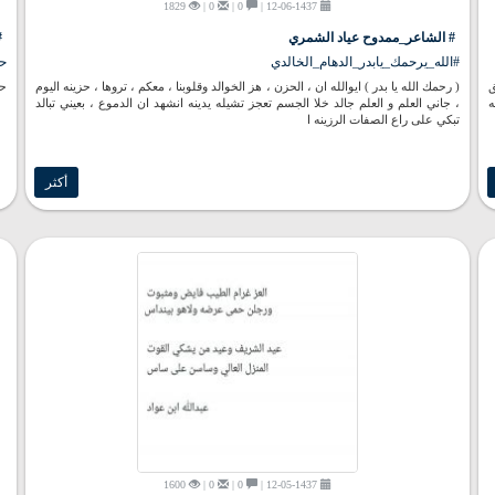
1829
0 |
0 |
12-06-1437 |
# الشاعر_ممدوح عياد الشمري
#
#الله_يرحمك_يابدر_الدهام_الخالدي
ح
ق
( رحمك الله يا بدر ) ايوالله ان ، الحزن ، هز الخوالد وقلوبنا ، معكم ، تروها ، حزينه اليوم
حك
ه
، جاني العلم و العلم جالد خلا الجسم تعجز تشيله يدينه انشهد ان الدموع ، بعيني تبالد
تبكي على راع الصفات الرزينه ا
أكثر
1600
0 |
0 |
12-05-1437 |