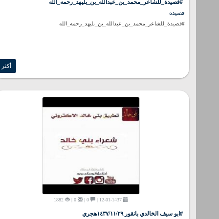
#قصيدة_للشاعر_محمد_بن_عبدالله_بن_بليهد_رحمه_الله
قصيدة
#قصيدة_للشاعر_محمد_بن_عبدالله_بن_بليهد_رحمه_الله
أكثر
1882
0 |
0 |
12-01-1437 |
#ابو سيف الخالدي بانقور ١٤٣٧/١١/٢٩هجري