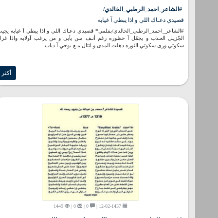
#الشاعر_احمد_الرطبي_الخالدي/
قصيدي دعـاك اللي و اذا يبطي آ غيابه
#الشاعر_احمد_الرطبي_الخالدي/بقلمي* قصيدي دعـاك اللي و اذا يبطي آ غيابه يجي
الجّزيـل العـذب و يجمّل آ حظوره رغم أنـف مـن يأبى و من يرغب آولابه واذا غر
سكوتي ورى سكوتي الثوره دهلت المدى و انثال مـع بوحي آ ذياب
أكثر
1449
0 |
0 |
12-02-1437 |