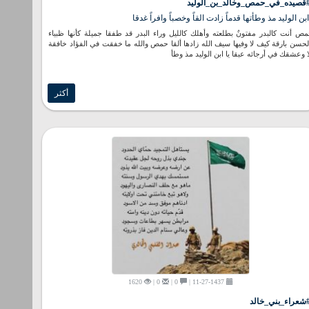
قصيده_في_حمص_وخالد_بن_الوليد
بن الوليد مذ وطأتها قدماً زادت القاً وخصباً وافراً غدقا
ص أنت كالبدر مفتونٌ بطلعته وأهلك كالليل وراء البدر قد طفقا جميلة كأنها ظبياء
لحسن بارقة كيف لا وفيها سيف الله زادها ألقا حمص والله ما خفقت في الفؤاد خافقة
ا وعشقك في أرجائه عبقا يا ابن الوليد مذ وطأ
أكثر
1620
0 |
0 |
11-27-1437 |
شعراء_بني_خالد