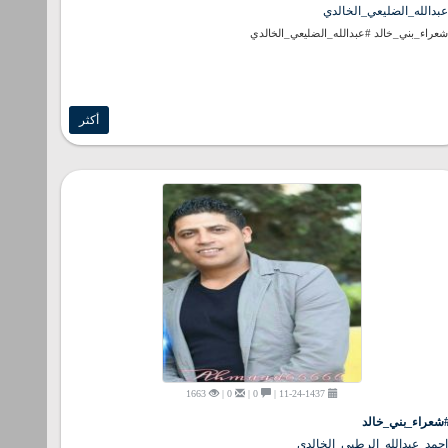
بدالله_الضليعي_الخالدي
عراء_بني_خالد #عبدالله_الضليعي_الخالدي
أكثر
1663
0 |
0 |
11-24-1437 |
شعراء_بني_خالد
حمد_عبدالله_الرطبي_الخالدي