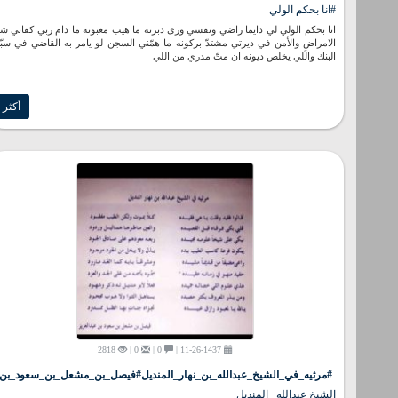
#انا بحكم الولي
انا بحكم الولي لي دايما راضي ونفسي ورى دبرته ما هيب مغبونة ما دام ربي كفاني ش
الامراضِ والأمن في ديرتي مشتدّ بركونه ما همّني السجن لو يامر به القاضي في سبّ
البنك واللي يخلص ديونه ان متّ مدري من اللي
أكثر
2818
0 |
0 |
11-26-1437 |
#مرثيه_في_الشيخ_عبدالله_بن_نهار_المنديل#فيصل_بن_مشعل_بن_سعود_بن_
الشيخ عبدالله_ المنديل