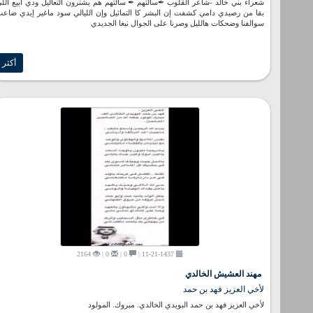
شعراء بني خالد -شاعر القلوب ✒سألتهم ✒ سألتهم هم يشترون التعاليل ودي ابيع آلل
بقا من رصيدي دامي كشفت إن البشر كا التماثيل وإن الليالي سود ماغير إيدي ضاع
سوالفنا وضحكات هالليل وصرنا على الجوال نبغا الجديدي
أكثر
2164
0 |
0 |
11-21-1437 |
مهند العشيش الخالدي
لأخي العزيز فهد بن حمد
لأخي العزيز ‏فهد بن حمد البويدي الخالدي. ‏مبروك. ‏المولود