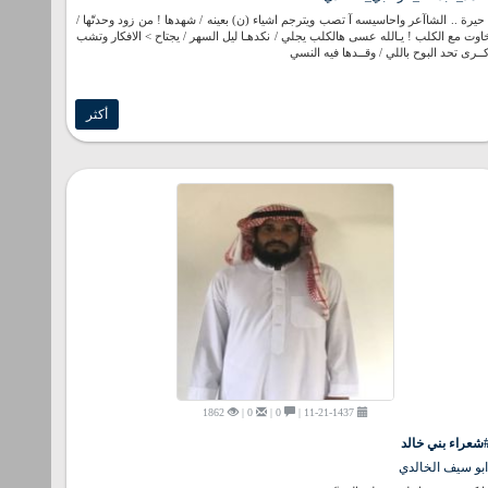
 حيرة .. الشاآعر واحاسيسه آ تصب ويترجم اشياء (ن) بعينه / شهدها ! من زود وحدتّها /
اوت مع الكلب ! يـالله عسى هالكلب يجلي / نكدهـا ليل السهر / يجتاح > الافكار وتشب
ــرى تحد البوح باللي / وقــدها فيه النسي
أكثر
1862
0 |
0 |
11-21-1437 |
شعراء بني خالد
بو سيف الخالدي