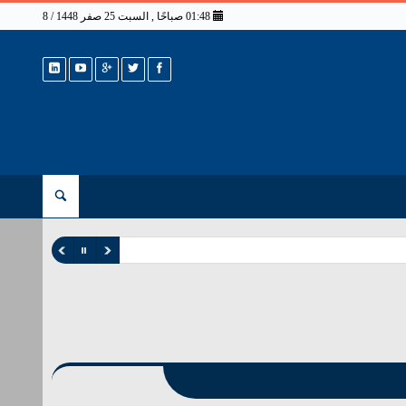
01:48 صباحًا , السبت 25 صفر 1448 / 8 أغسطس 2026