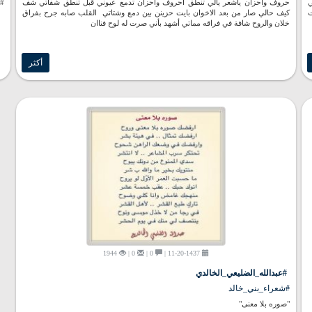
ي
حروف وأحزان ياشعر يالي تنطق أحروف وأحزان تدمع عيوني قبل تنطق شفاتي شف
#ي
ت
كيف حالي صار من بعد الاخوان بايت حزينن بين دمع وشتاتي القلب صابه جرح بفراق
خلان والروح شافة في فراقه مماتي أشهد بأني صرت له لوح فناان
أكثر
1944
0 |
0 |
11-20-1437 |
#عبدالله_الضليعي_الخالدي
#شعراء_بني_خالد
"صوره بلا معنى"