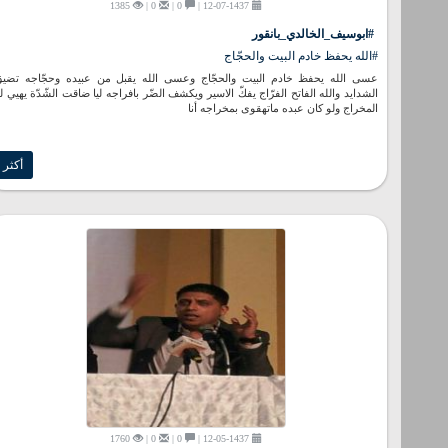
1385
0 |
0 |
12-07-1437 |
#ابوسيف_الخالدي_بانقور
#الله يحفظ خادم البيت والحجّاج
عسى الله يحفظ خادم البيت والحجّاج وعسى الله يقبل من عبيده وحجّاجه تضي
الشدايد والله الفاتح الفرّاج يفكّ الاسير ويكشف الضّر بافراجه ليا ضاقت الشّدّة يهيي ل
المخراج ولو كان عبده ماتهقوى بمخراجه أنا
أكثر
1760
0 |
0 |
12-05-1437 |