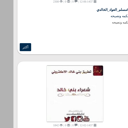
2308
0 |
0 |
12-06-1437 |
مسلم_العواد_الخالدي
كمه ونصيحه
مه ونصيحه
أكثر
1842
0 |
0 |
12-02-1437 |