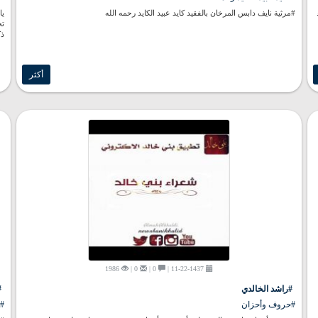
#مرثية نايف دابس المرخان بالفقيد كايد عبيد الكايد رحمه الله
يا
تخ
ذك
أكثر
1986
0 |
0 |
11-22-1437 |
#راشد الخالدي
#
#حروف وأحزان
#ا