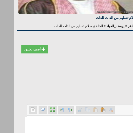
م تسليم من الذات للذات
عر # يوسف_العواد # الخالدي سلام تسليم من الذات للذات..
أضف تعليق