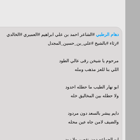
دهام الرطبي
#الشاعر احمد بن علي ابراهيم #العميري #الخالدي
#رثاء #بالشيخ #علي_بن_حسين_المجدل
مرحوم يا شيخن رقى عالي الطود
اللي بنا للعز مذهب ومله
ابو نهار الطيب ما حطله احدود
ولا حطله بين المخاليق خله
دايم يبشر بالسعد دون مردود
والضيف لامن جاه عين محله
ابو الجماعه دون نقصن ولا زود