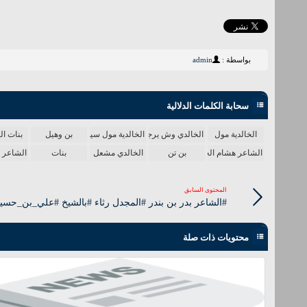
بواسطة :
admin
سحابة الكلمات الدلالية
الخالدية مول
الخالدي وش يرجع
الخالدية مول سينما
بن وهيل
بنات 
الشاعر هشام الجخ
بن تن
الخالدي مشعل
بنات
الشاعر ا
المحتوى السابق
#الشاعر بدر بن بندر #المجدل رثاء #بالشيخ #علي_بن_حس
محتويات ذات صلة