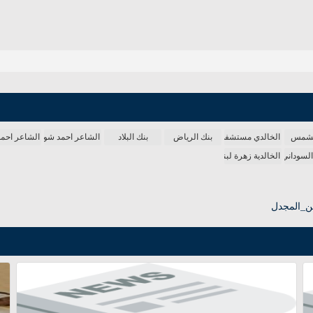
الشمس
الخالدي مستشفى
بنك الرياض
بنك البلاد
الشاعر احمد شوقي
الشاعر احم
لسوداني المجنون
الخالدية زهرة لبنان
ين_المجدل