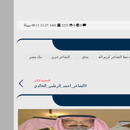
0
0
2225
12-27-1441 09:11 مساءً
د مطر
الشاعر كريم العراقي
بندق
الشاعر جرير
بنك مصر
المحتوى التالي
#الشاعر_احمد_الرطبي_الخالدي