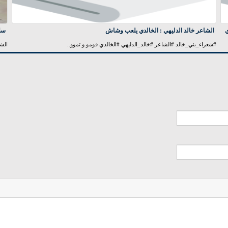
ي
الشاعر خالد الدليهي : الخالدي يلعب وشاش
سلا
#شعراء_بني_خالد #الشاعر #خالد_الدليهي #الخالدي قومو و تموو..
الشا