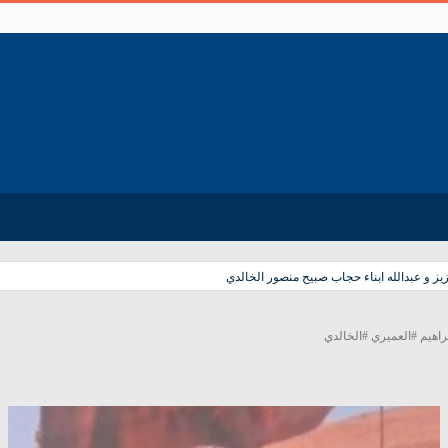
ز و عبدالله ابناء حجاب صبيح منصور الخالدي
اهيم #العميري #الخالدي