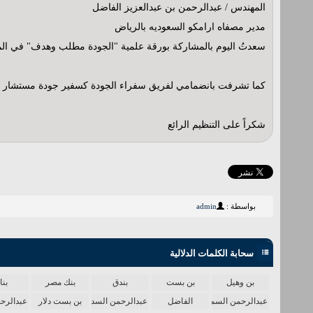
المهندس / عبدالرحمن بن عبدالعزيز الفاضل
مدير مصفاه ارامكو السعوديه بالرياض
سعدتُ اليوم بالمشاركة بورقة علمية "الجودة مطلب وهدف" في المل
‏كما تشرفت بانضمامي لفريق سفراء الجودة كسفير جودة مستشار
‏شكراً على التنظيم الرائع
بواسطة :
admin
سحابة الكلمات الدلالية
بن وهيل
بن بست
بندق
بنك مصر
بن
عبدالرحمن السميط
الفاضل
عبدالرحمن السديس
بن بست دلار
عبدالرح