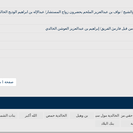
الشيخ / نواف بن عبدالعزيز الملحم يحضرون زواج المستشار/ عبدالإله بن ابراهيم الوذيح الخالد
من قبل فارسَ الفريق/ إبراهيم بن عبدالعزيز العوشن الخالدي
صفحة 1 من 15
حقي من الدنيا
الخالدية مول سينما
بن وهيل
الخالدية حمص
الله أكبر
بنات الش
ة
بنك البلاد