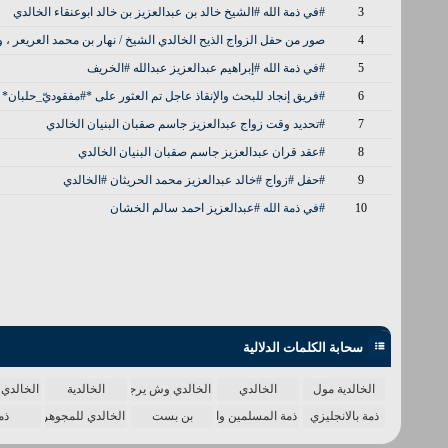
3
#في ذمة الله #الشيخ خالد بن عبدالعزيز بن خالد ابوعنقاء الخالدي
4
صور من حفل الزواج الذيح الخالدي الشيخ / نهار بن محمد العريعر ، و
5
#في ذمة الله #إبراهيم عبدالعزيز عبدالله #الخريف
6
#فريق إنجاد للبحث والإنقاذ عاجل تم العثور على *#مفقوديّ_حلبان* 
7
#تحديد وقت زواج عبدالعزيز جاسم صقبان البنيان الخالدي
8
#عقد قران عبدالعزيز جاسم صقبان البنيان الخالدي
9
#حفل #زواج #خالد عبدالعزيز محمد الحريثان #الخالدي
10
#في ذمة الله #عبدالعزيز احمد سالم الخشان
سحابة الكلمات الدلالية
الخالدية مول
الخالدي
الخالدي وش يرجع
الخالدية
الخالدي 
ذمة بالانجليزي
ذمة المسلمين واحدة
بن بست
الخالدي للمجوهرات
ذم