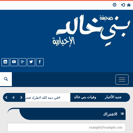
Toggle
navigation
مناسبات بني خالد
جديد الأخبار
وفيات بني خالد
#في ذمة الله #طراد فجر طباخ الخالدي
الاشتراك