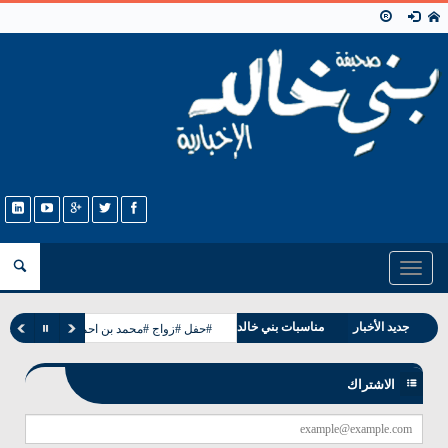
Toggle
navigation
وفيات بني خالد
جديد الأخبار
مناسبات بني خالد
#حفل #زواج #محمد بن احمد بن عيسى الحمد
الاشتراك