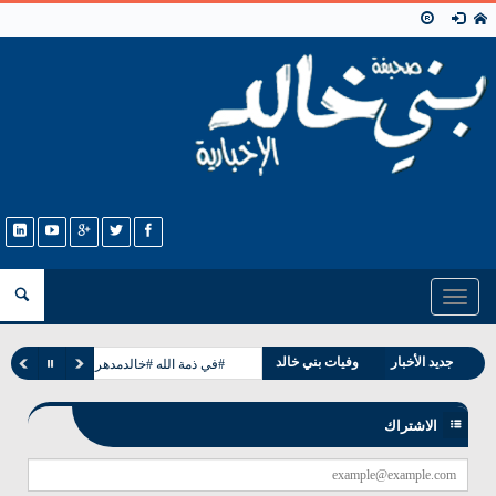
Toggle
navigation
مناسبات بني خالد
جديد الأخبار
وفيات بني خالد
#في ذمة الله #خالدمدهر مرعي الخالدي
الاشتراك