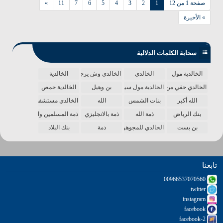
صفحة 1 من 12
1
2
3
4
5
6
7
11
»
» الأخيرة
سحابة الكلمات الدلالية
الخالدية مول
الخالدي
الخالدي وش يرجع
الخالدية
الخالدي حقي من الدنيا
الخالدية مول سينما
بن وهيل
الخالدية حمص
الله أكبر
بنات الشمس
الله
الخالدي مستشفى
بنك الرياض
ذمة الله
ذمة بالانجليزي
ذمة المسلمين واحدة
بن بست
الخالدي للمجوهرات
ذمة
بنك البلاد
تابعنا
00966537070560
twitter
instagram
facebook
facebook-2