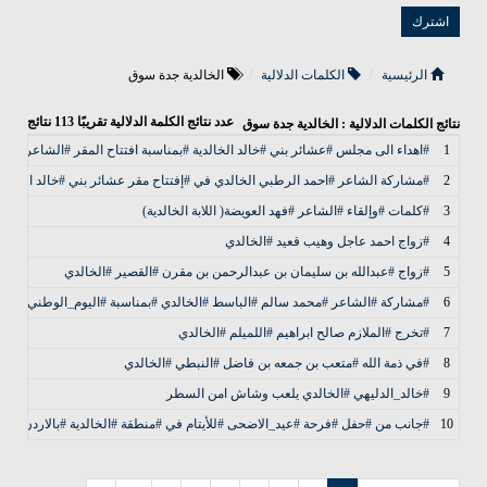
الرئيسية
الكلمات الدلالية
الخالدية جدة سوق
عدد نتائج الكلمة الدلالية تقريبًا
113
نتائج
نتائج الكلمات الدلالية : الخالدية جدة سوق
1
#اهداء الى مجلس #عشائر بني #خالد الخالدية #بمناسبة افتتاح المقر #الشاعر #عبدا
2
#مشاركة الشاعر #احمد الرطبي الخالدي في #إفتتاح مقر عشائر بني #خالد الخالدي
3
#كلمات #وإلقاء #الشاعر #فهد العويضة( اللابة الخالدية)
4
#زواج احمد عاجل وهيب قعيد #الخالدي
5
#زواج #عبدالله بن سليمان بن عبدالرحمن بن مقرن #القصير #الخالدي
6
#مشاركة #الشاعر #محمد سالم #الباسط #الخالدي #بمناسبة #اليوم_الوطني
7
#تخرج #الملازم صالح ابراهيم #اللميلم #الخالدي
8
#في ذمة الله #متعب بن جمعه بن فاضل #النبطي #الخالدي
9
#خالد_الدليهي #الخالدي يلعب وشاش امن السطر
10
#جانب من #حفل #فرحة #عيد_الاضحى #للأيتام في #منطقة #الخالدية #بالاردن ساعدوهم