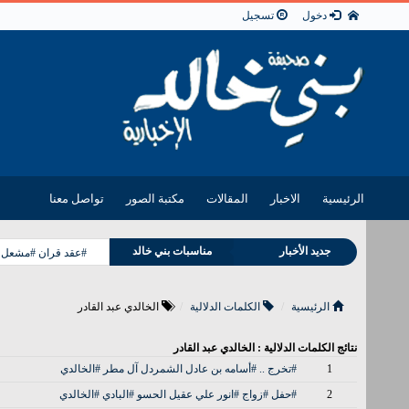
دخول
تسجيل
الرئيسية
الاخبار
المقالات
مكتبة الصور
تواصل معنا
وفيات بني خالد
جديد الأخبار
مناسبات بني خالد
#عقد قران #مشعل فل
الرئيسية
الكلمات الدلالية
الخالدي عبد القادر
نتائج الكلمات الدلالية : الخالدي عبد القادر
1
#تخرج .. #أسامه بن عادل الشمردل آل مطر #الخالدي
2
#حفل #زواج #انور علي عقيل الحسو #البادي #الخالدي