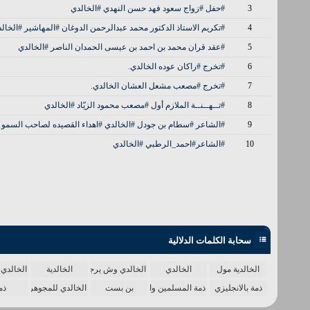
3
#حفل #زواج سعود فهد حسن النهدي #الخالدي
4
#تكريم الاستاذ الدكتور محمد عبدالرحمن الدوغان #المهاشير #الخال
5
#عقد قران محمد بن احمد بن عيسى الحمدان الناصر #الخالدي
6
#تخرج #راكان عوده الخالدي.
7
#تخرج #مصعب مشعل العشان الخالدي.
8
#تــهــنــة الملازم أول #مصعب محمود الزيّاد #الخالدي
9
#الشاعر #سطام بن جودل #الخالدي #اهداء القصيده لصاحب السمو #
10
#الشاعر#احمد_الرطبي #الخالدي
سحابة الكلمات الدلالية
الخالدية مول
الخالدي
الخالدي وش يرجع
الخالدية
الخالدي 
ذمة بالانجليزي
ذمة المسلمين واحدة
بن بست
الخالدي للمجوهرات
ذم