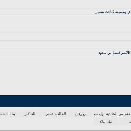
دي وتصنيفه كباحث متميز
الامير فيصل بن سعود
حقي من الدنيا
الخالدية مول سينما
بن وهيل
الخالدية حمص
الله أكبر
بنات الش
ة
بنك البلاد