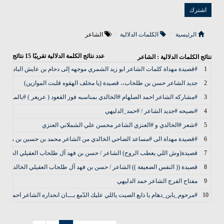
الرئيسية
الكلمات الدلالية
الشاعر
عدد نتائج الكلمة الدلالية تقريبًا
15
نتائج
نتائج الكلمات الدلالية : الشاعر
1
#قصيدة مهداة كلمات الشاعر ابو زيد الشمري موجهه إلى دحام بن عايش البادي الخ
2
جديد الشاعر حسن بن طلحاب،، قصيدة (يا مخلف الهقوه قلبت الموازين)
3
#مشاركه الشاعر احمد الصلهام #الخالدي بمناسبه فوز القعود ( عريعر ) #بالمركز #
4
#نصيحه #جديد الشاعر / #حمد_الدليهي
5
#شعر #الخالدي و #العنزي الشاعر محسن علي الشملاني العنزي
6
#قصيدة مهداة الى #مساعد الضاحي الخالدي من الشاعر محمد بن حسبن بن رفده ا
7
قصيدة(وش اللي يعطب الروح) الشاعر / حسن بن فهد آل طلحاب العقيلي الخالدي
8
قصيدة (( النفس الضعيفة )) الشاعر / حسن بن فهد آل طلحاب العقيلي الخالدي
9
مفتاح الفرج الشاعر حمد الدليهي
10
#مرحوم_يابن_دهام يا ذايع الصيت ياللي عليك الدّمع بـــان انحداره الشاعر احمد ال