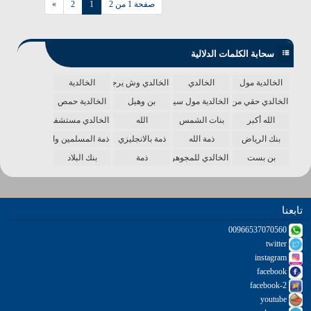
صفحة 1 من 2
1
2
»
سحابة الكلمات الدلالية
الخالدية مول
الخالدي
الخالدي وش يرجع
الخالدية
الخالدي حقي من الدنيا
الخالدية مول سينما
بن وهيل
الخالدية حمص
الله أكبر
بنات الشمس
الله
الخالدي مستشفى
بنك الرياض
ذمة الله
ذمة بالانجليزي
ذمة المسلمين واحدة
بن بست
الخالدي للمجوهرات
ذمة
بنك البلاد
تابعنا
00966537070560
twitter
instagram
facebook
facebook-2
youtube