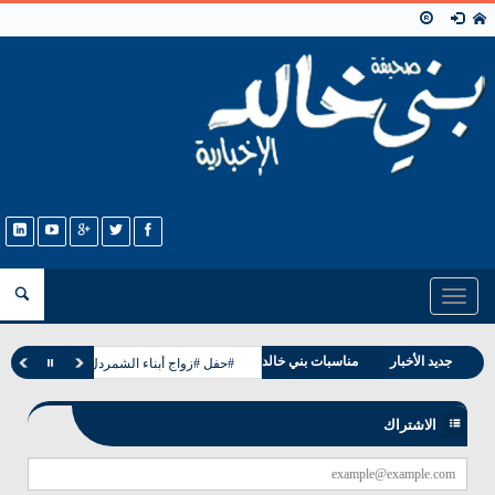
Toggle
navigation
جديد الأخبار
مناسبات بني خالد
#حفل #زواج أبناء الشمردل من بني خالد با
وفيات بني خالد
الاشتراك