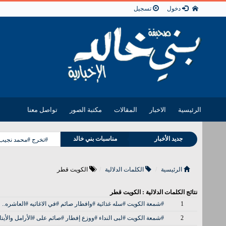
دخول
تسجيل
الرئيسية
الاخبار
المقالات
مكتبة الصور
تواصل معنا
وفيات بني خالد
جديد الأخبار
مناسبات بني خالد
#تخرج #محمد نجيب 
الرئيسية
الكلمات الدلالية
الكويت قطر
نتائج الكلمات الدلالية : الكويت قطر
1
#شمعة الكويت #سله غذائية #وافطار صائم #في الاغاثيه #العاشره..
2
#شمعة الكويت #لبى النداء #ووزع إفطار #صائم على #الأرامل والأيتا