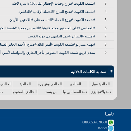
3
#شمعة الكويت #يوزع وجبات #إفطار على 100 #اسره لآجئه
4
#شمعة الكويت #تفتح التبرع #للحملة الإغاثية #العاشرة
5
#شمعة الكويت #يوزع الحمله #التاسعه علي #اللاجئين بالأردن
6
#المحامي #علي العصفور ممثلا قانونيا #لتاسيس جمعية #شمعة الكو
7
#امسية #الشاعر #حمد الدليهي في دولة الكويت
8
#يهنئ متبرعو #شمعة الكويت #أمير البلاد #صباح الأحمد الجابر الصبا
9
يتقدم فريق شمعة الكويت التطوعي بأحر التعازي والمواساة لأسرة آ
سحابة الكلمات الدلالية
الخالدية مول
الخالدي
الخالدي وش يرجع
الخالدية
الخالدي 
ذمة بالانجليزي
ذمة المسلمين واحدة
بن بست
الخالدي للمجوهرات
ذم
تابعنا
00966537070560
twitter