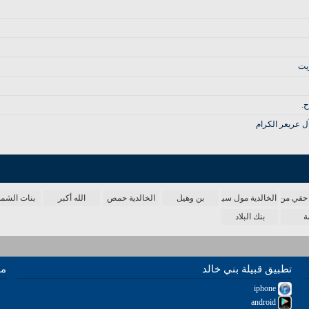
يت
ح.
ل عريعر الكرام
حقي من الدنيا
الخالدية مول سينما
بن وهيل
الخالدية حمص
الله أكبر
بنات الش
ة
بنك البلاد
تطبيق قبيلة بني خالد
مو
iphone
android