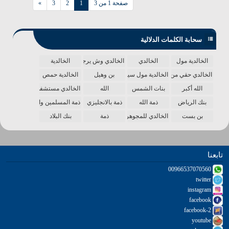
صفحة 1 من 3
1
2
3
»
سحابة الكلمات الدلالية
الخالدية مول
الخالدي
الخالدي وش يرجع
الخالدية
الخالدي حقي من الدنيا
الخالدية مول سينما
بن وهيل
الخالدية حمص
الله أكبر
بنات الشمس
الله
الخالدي مستشفى
بنك الرياض
ذمة الله
ذمة بالانجليزي
ذمة المسلمين واحدة
بن بست
الخالدي للمجوهرات
ذمة
بنك البلاد
تابعنا
00966537070560
twitter
instagram
facebook
facebook-2
youtube