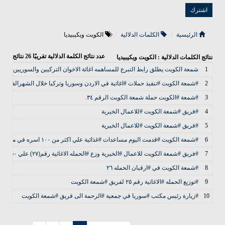
الرئيسية
الكلمات الدلالية
الكويت ويكيبيديا
عدد نتائج الكلمة الدلالية تقريبًا
26
نتائج
نتائج الكلمات الدلالية : الكويت ويكيبيديا
1
شمعة الكويت يطلق رابط التبرع للمساهمه اغاثة الاخوان التركيين والسوريين
2
#شمعة الكويت #تنفيذ حملات #اغاثية في الاردن وسوريا وتركيا خلال الشهرالفضيل
3
#شمعة #الكويت حملة شمعة الكويت الرقم ٣٤.
4
#فريق #شمعة الكويت #للاعمال الخيرية
5
#فريق #شمعة الكويت #للاعمال الخيرية
6
#شمعة الكويت #قدمت اليوم مساعدات #غذائية علي اكثر من ١٠٠ اسره في مخيم ارقبان
7
#فريق #شمعة الكويت للاعمال #الخيرية وزع #الحمله الاغاثية رقم(٢٧) علي ٥٠ اسره في ارقبان
8
#شمعة الكويت في #ارقبان الحمله ٢٦
9
#توزيع الحمله #الاغاثية رقم ٢٥ لفريق #شمعة الكويت
10
#زيارة رئيس مكتب #سوريا في جمعية #الرحمة الى فريق #شمعة الكويت