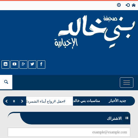
Toggle
navigation
وفيات بني خالد
جديد الأخبار
مناسبات بني خالد
#حفل #زواج أبناء الشمردل من بني خالد با
الاشتراك