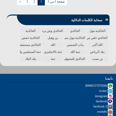
صفحة 1 من 3
1
2
3
»
سحابة الكلمات الدلالية
الخالدية مول
الخالدي
الخالدي وش يرجع
الخالدية
الخالدي حقي من الدنيا
الخالدية مول سينما
بن وهيل
الخالدية حمص
الله أكبر
بنات الشمس
الله
الخالدي مستشفى
بنك الرياض
ذمة الله
ذمة بالانجليزي
ذمة المسلمين واحدة
بن بست
الخالدي للمجوهرات
ذمة
بنك البلاد
تابعنا
00966537070560
twitter
instagram
facebook
facebook-2
youtube