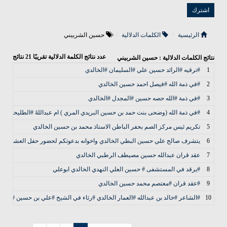
الرئيسية
الكلمات الدلالية
حسين الشربيني
عدد نتائج الكلمة الدلالية تقريبًا
21
نتائج
نتائج الكلمات الدلالية : حسين الشربيني
1
#ترقيه #الرائد حسين علي #السليمان #الخالدي
2
#في ذمة الله #فيصل احمد حسين الخالدي
3
#في ذمة #الله حصه حسين #المجدل #الخالدي
4
#في ذمة الله (وضحى بنت حمد بن حسين البريدي المري ) ام عبداللهً #الطليحان الخ
5
تكريم ئيس مركز الصم بحفر الباطن الاستاذ محمد بن حسين الخالدي
6
يتشرف صالح علي حسين البطي الخالدي واخوانه بدعوتكم لحضور حفل العشاء ال
7
عقد قران عبدالله حسين مصيطف الرطبي الخالدي
8
#يرقد في المستشفى # حسين العلي النهدي الخالدي ابوعلي
9
#عقد قران #معتصم محمد حسين الخالدي
10
#الشاعر #خالد بن عبدالله #العمار الخالدي #رثاء في الشيخ #علي بن حسين #المج