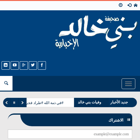
Toggle
navigation
مناسبات بني خالد
جديد الأخبار
وفيات بني خالد
#في ذمة الله #طراد فجر طباخ الخالدي
الاشتراك