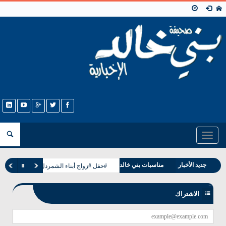
Toggle
navigation
وفيات بني خالد
جديد الأخبار
مناسبات بني خالد
#حفل #زواج أبناء الشمردل من بني خالد ب
الاشتراك