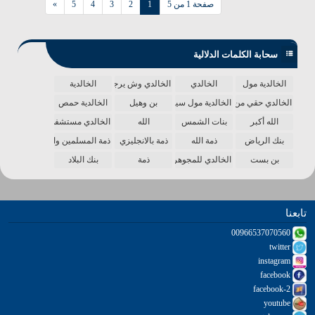
صفحة 1 من 5
1
2
3
4
5
»
سحابة الكلمات الدلالية
الخالدية مول
الخالدي
الخالدي وش يرجع
الخالدية
الخالدي حقي من الدنيا
الخالدية مول سينما
بن وهيل
الخالدية حمص
الله أكبر
بنات الشمس
الله
الخالدي مستشفى
بنك الرياض
ذمة الله
ذمة بالانجليزي
ذمة المسلمين واحدة
بن بست
الخالدي للمجوهرات
ذمة
بنك البلاد
تابعنا
00966537070560
twitter
instagram
facebook
facebook-2
youtube