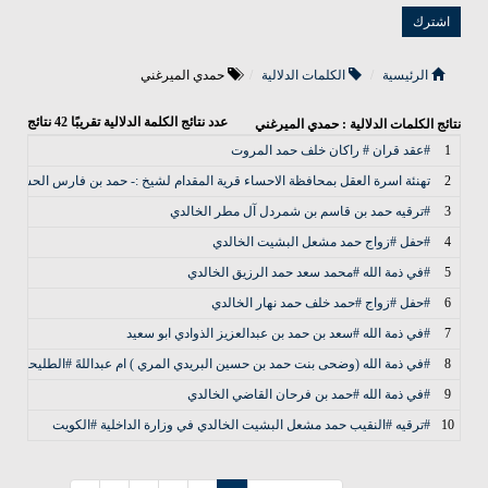
الرئيسية
الكلمات الدلالية
حمدي الميرغني
عدد نتائج الكلمة الدلالية تقريبًا
42
نتائج
نتائج الكلمات الدلالية : حمدي الميرغني
1
#عقد قران # راكان خلف حمد المروت
2
تهنئة اسرة العقل بمحافظة الاحساء قرية المقدام لشيخ :- حمد بن فارس الحسن ال
3
#ترقيه حمد بن قاسم بن شمردل آل مطر الخالدي
4
#حفل #زواج حمد مشعل البشيت الخالدي
5
#في ذمة الله #محمد سعد حمد الرزيق الخالدي
6
#حفل #زواج #حمد خلف حمد نهار الخالدي
7
#في ذمة الله #سعد بن حمد بن عبدالعزيز الذوادي ابو سعيد
8
#في ذمة الله (وضحى بنت حمد بن حسين البريدي المري ) ام عبداللهً #الطليحان الخ
9
#في ذمة الله #حمد بن فرحان القاضي الخالدي
10
#ترقيه #النقيب حمد مشعل البشيت الخالدي في وزارة الداخلية #الكويت