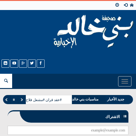
Toggle
navigation
وفيات بني خالد
جديد الأخبار
مناسبات بني خالد
#عقد قران #مشعل فلاح غانم الخالدي
الاشتراك