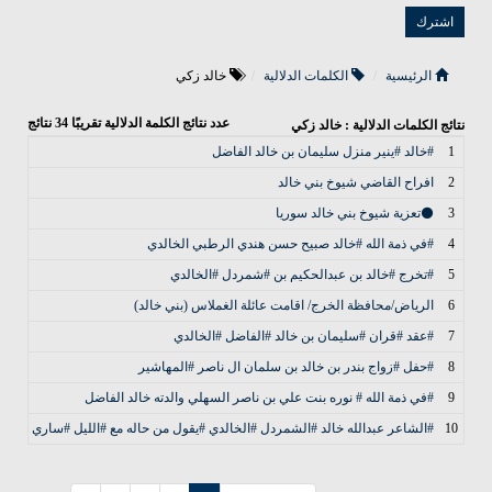
الرئيسية
الكلمات الدلالية
خالد زكي
عدد نتائج الكلمة الدلالية تقريبًا
34
نتائج
نتائج الكلمات الدلالية : خالد زكي
1
#خالد #ينير منزل سليمان بن خالد الفاضل
الأخب
2
افراح القاضي شيوخ بني خالد
الأخب
3
⚫تعزية شيوخ بني خالد سوريا
الأخب
4
#في ذمة الله #خالد صبيح حسن هندي الرطبي الخالدي
الأخب
5
#تخرج #خالد بن عبدالحكيم بن #شمردل #الخالدي
الأخب
6
الرياض/محافظة الخرج/ اقامت عائلة الغملاس (بني خالد)
الأخب
7
#عقد #قران #سليمان بن خالد #الفاضل #الخالدي
الأخب
8
#حفل #زواج بندر بن خالد بن سلمان ال ناصر #المهاشير
الأخب
9
#في ذمة الله # نوره بنت علي بن ناصر السهلي والدته خالد الفاضل
الأخب
10
#الشاعر عبدالله خالد #الشمردل #الخالدي #يقول من حاله مع #الليل #ساري
الأخب