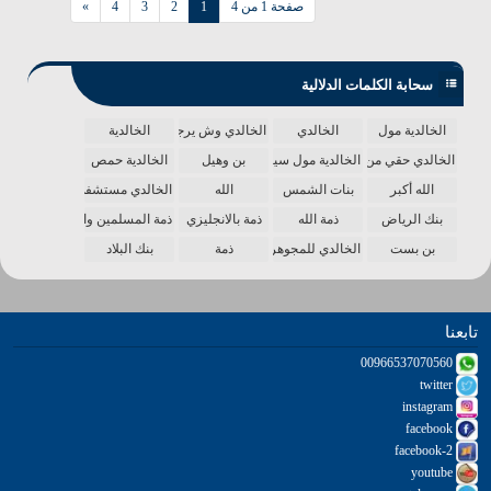
صفحة 1 من 4
1
2
3
4
»
سحابة الكلمات الدلالية
الخالدية مول
الخالدي
الخالدي وش يرجع
الخالدية
الخالدي حقي من الدنيا
الخالدية مول سينما
بن وهيل
الخالدية حمص
الله أكبر
بنات الشمس
الله
الخالدي مستشفى
بنك الرياض
ذمة الله
ذمة بالانجليزي
ذمة المسلمين واحدة
بن بست
الخالدي للمجوهرات
ذمة
بنك البلاد
تابعنا
00966537070560
twitter
instagram
facebook
facebook-2
youtube