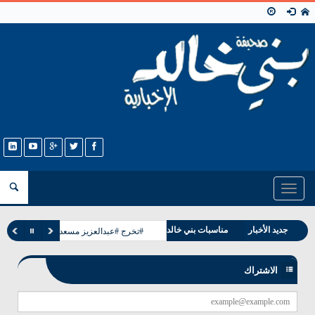
Toggle
navigation
وفيات بني خالد
جديد الأخبار
مناسبات بني خالد
#تخرج #عبدالعزيز مسعد البشيت #الخالدي
الاشتراك