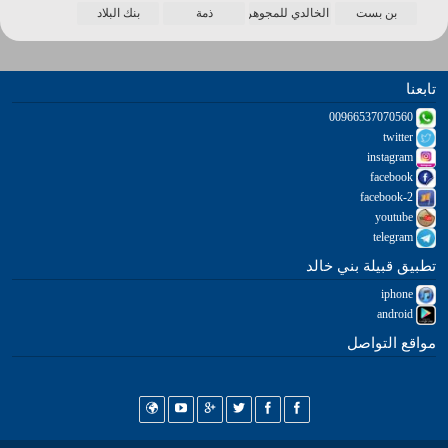
بن بست
الخالدي للمجوهرات
ذمة
بنك البلاد
تابعنا
00966537070560
twitter
instagram
facebook
facebook-2
youtube
telegram
تطبيق قبيلة بني خالد
iphone
android
مواقع التواصل