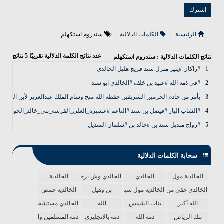
الرئيسية
الكلمات الدلالية
سندروم استکهلم
عدد نتائج الكلمة الدلالية تقريبًا
5
نتائج
نتائج الكلمات الدلالية : سندروم استکهلم
1
#راكان #ينير منزل سند فريج هليل الخالدي
2
#في ذمة الله #عبيد بن خلف #الخالدي ابو سند
3
بأمر من خادم الحرمين الشريفين حفظه الله منح وسام الملك عبدالعزيز لأبن العم /ف
4
#‏الشاب البار #فيصل بن سند #الناعم ‏⁧‫#عشيرة_العلي_القرشه_بني_خالد_الجوف‬⁩
5
#زواج منديل سند بن #خالد بن #سلمان المنديل
سحابة الكلمات الدلالية
الخالدية مول
الخالدي
الخالدي وش يرجع
الخالدية
الخالدي حقي من الدنيا
الخالدية مول سينما
بن وهيل
الخالدية حمص
الله أكبر
بنات الشمس
الله
الخالدي مستشفى
بنك الرياض
ذمة الله
ذمة بالانجليزي
ذمة المسلمين واحدة