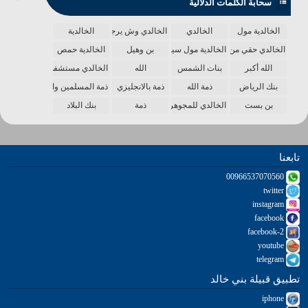
سحابة الكلمات الدلالية
الخالدية مول
الخالدي
الخالدي وش يرجع
الخالدية
الخالدي حقي من الدنيا
الخالدية مول سينما
بن وهيل
الخالدية حمص
الله أكبر
بنات الشمس
الله
الخالدي مستشفى
بنك الرياض
ذمة الله
ذمة بالانجليزي
ذمة المسلمين واحدة
بن بست
الخالدي للمجوهرات
ذمة
بنك البلاد
تابعنا
00966537070560
twitter
instagram
facebook
facebook-2
youtube
telegram
تطبيق قبيلة بني خالد
iphone