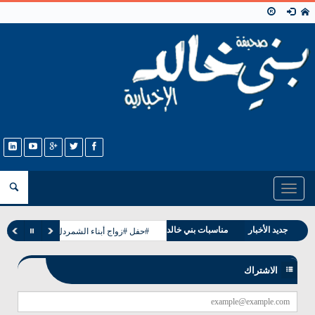
Toggle
navigation
وفيات بني خالد
جديد الأخبار
مناسبات بني خالد
#حفل #زواج أبناء الشمردل من بني خالد با
الاشتراك