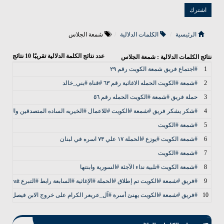
الرئيسية
الكلمات الدلالية
شمعة الجلاس
عدد نتائج الكلمة الدلالية تقريبًا
10
نتائج
نتائج الكلمات الدلالية : شمعة الجلاس
1
#اجتماع فريق شمعة الكويت رقم ٢٩
2
#شمعة #الكويت الحمله الاغاثية رقم ٦٣ #قناة #بني_خالد
3
حملة فريق #شمعة #الكويت الحمله رقم ٥٦
4
#شكر يشكر فريق #شمعة #الكويت #للاعمال #الخيريه الساده المتصدقين والمتص
5
#شمعة #الكويت
6
#شمعة الكويت #يوزع #الحملة ١٧ علي ٧٣ اسره في لبنان
7
#شمعة #الكويت
8
#شمعة الكويت #تلبية نداء الآجئة #السورية وابنتها
9
#فريق #شمعة #الكويت تم إطلاق #الحملة #الإغاثية #السابعة رابط #التبرع http://bit.ly/shamaelkuwait قال الله تعالى {لَن تَنَالُواْ الْبِرَّ حَتَّى تُنفِقُواْ مِمَّا تُحِبُّونَ وَمَا تُنفِقُواْ مِن شَيْءٍ فَإِنَّ اللّهَ بِهِ عَلِيمٌ }آل عمران
10
#فريق #شمعة #الكويت يهنئ أسرة #آل_عريعر الكرام على خروج الابن فيصل بن ع