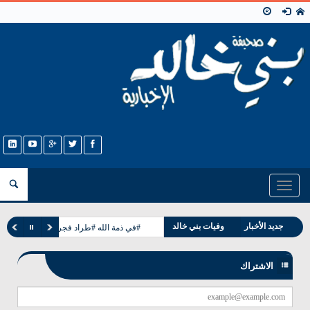
Toggle
navigation
جديد الأخبار
وفيات بني خالد
#في ذمة الله #طراد فجر طباخ الخالدي
مناسبات بني خالد
الاشتراك