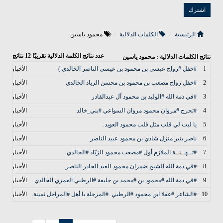
الرئيسية
الكلمات الدلالية
محمود ياسين
عدد نتائج الكلمة الدلالية تقريبًا
12
نتائج
نتائج الكلمات الدلالية : محمود ياسين
1
#حفل #زواج عيسى بن محمود بن عيسى الناصر الخالدي )
الأخبار
2
#حفل زواج مصعب بن محمود بن محسن الزياد الخالدي
الأخبار
3
#في ذمة الله #الوليد بن محمود آل عبدالقادر
الأخبار
4
#تخرج #مروان محمود مروان السواعي #بني_خالد
الأخبار
5
يا ليت لي قلب مثل قلب محمود العويد.
الأخبار
6
ناصر ينير منزل شادي بن محمود عبيد الناصر
الأخبار
7
#تــهــنــة الملازم أول #مصعب محمود الزيّاد #الخالدي
الأخبار
8
#في ذمة الله الشيخ ضمران محمود العبد الجادر الناصر
الأخبار
9
#في ذمة الله #محمود بن #محمد بن خليفة #الرطبي العمري الخالدي
الأخبار
10
#الشاعر #عقلا ابن محمود #الرطبي. #المرجلة يا أهل #المراجل ثمينة.
الأخبار