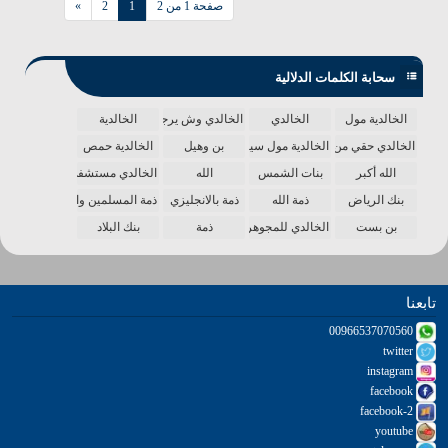
صفحة 1 من 2
1
2
»
سحابة الكلمات الدلالية
الخالدية مول
الخالدي
الخالدي وش يرجع
الخالدية
الخالدي حقي من الدنيا
الخالدية مول سينما
بن وهيل
الخالدية حمص
الله أكبر
بنات الشمس
الله
الخالدي مستشفى
بنك الرياض
ذمة الله
ذمة بالانجليزي
ذمة المسلمين واحدة
بن بست
الخالدي للمجوهرات
ذمة
بنك البلاد
تابعنا
00966537070560
twitter
instagram
facebook
facebook-2
youtube