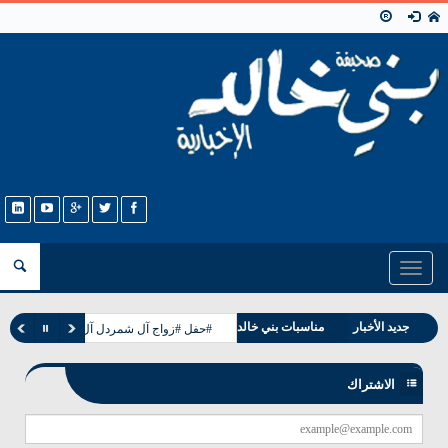
Toggle
navigation
جديد الأخبار
مناسبات بني خالد
#حفل #زواج آل شمردل آل مطر القرشه بني
وفيات بني خالد
الاشتراك