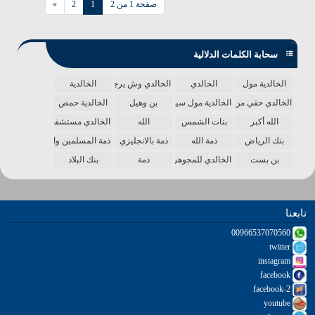
صفحة 1 من 2
1
2
»
سحابة الكلمات الدلالية
الخالدية مول
الخالدي
الخالدي وش يرجع
الخالدية
الخالدي حقي من الدنيا
الخالدية مول سينما
بن وهيل
الخالدية حمص
الله أكبر
بنات الشمس
الله
الخالدي مستشفى
بنك الرياض
ذمة الله
ذمة بالانجليزي
ذمة المسلمين واحدة
بن بست
الخالدي للمجوهرات
ذمة
بنك البلاد
تابعنا
00966537070560
twitter
instagram
facebook
facebook-2
youtube