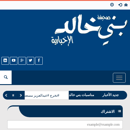
Toggle
navigation
وفيات بني خالد
جديد الأخبار
مناسبات بني خالد
#تخرج #عبدالعزيز مسعد البشيت #الخالدي
الاشتراك