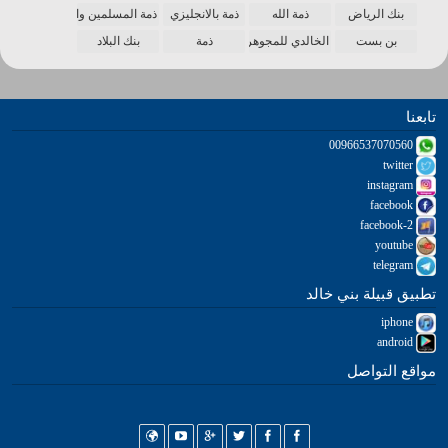
بنك الرياض
ذمة الله
ذمة بالانجليزي
ذمة المسلمين واحدة
بن بست
الخالدي للمجوهرات
ذمة
بنك البلاد
تابعنا
00966537070560
twitter
instagram
facebook
facebook-2
youtube
telegram
تطبيق قبيلة بني خالد
iphone
android
مواقع التواصل